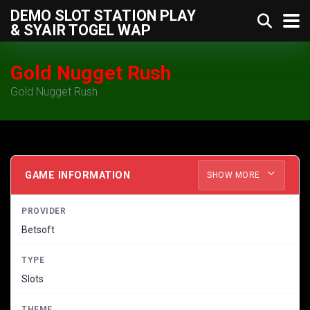
DEMO SLOT STATION PLAY
& SYAIR TOGEL WAP
Gold Nugget Rush
Gold Nugget Rush
GAME INFORMATION
SHOW MORE
PROVIDER
Betsoft
TYPE
Slots
THEME