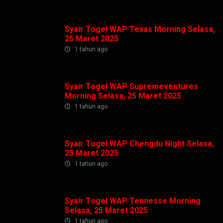
Syair Togel WAP Texas Morning Selasa,
25 Maret 2025
1 tahun ago
Syair Togel WAP Supremeventures
Morning Selasa, 25 Maret 2025
1 tahun ago
Syair Togel WAP Chengdu Night Selasa,
25 Maret 2025
1 tahun ago
Syair Togel WAP Tennesse Morning
Selasa, 25 Maret 2025
1 tahun ago