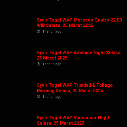
Syair Togel WAP Morocco Quatro 22:00
WIB Selasa, 25 Maret 2025
1 tahun ago
Syair Togel WAP Adelaide Night Selasa,
25 Maret 2025
1 tahun ago
Syair Togel WAP Trinidad & Tobago
Morning Selasa, 25 Maret 2025
1 tahun ago
Syair Togel WAP Vancouver Night
Selasa, 25 Maret 2025