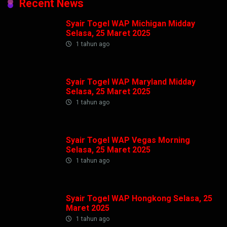
Recent News
Syair Togel WAP Michigan Midday
Selasa, 25 Maret 2025
1 tahun ago
Syair Togel WAP Maryland Midday
Selasa, 25 Maret 2025
1 tahun ago
Syair Togel WAP Vegas Morning
Selasa, 25 Maret 2025
1 tahun ago
Syair Togel WAP Hongkong Selasa, 25
Maret 2025
1 tahun ago