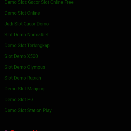
Demo Slot: Gacor Slot Online Free
Demo Slot Online
Judi Slot Gacor Demo
Slot Demo Normalbet
Demo Slot Terlengkap
Slot Demo X500
Slot Demo Olympus
Slot Demo Rupiah
Demo Slot Mahjong
Demo Slot PG
Demo Slot Station Play