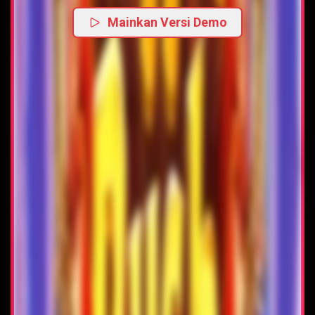
Mainkan Versi Demo