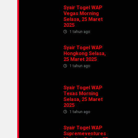
Syair Togel WAP
Vegas Morning
Selasa, 25 Maret
2025
1 tahun ago
Syair Togel WAP
Hongkong Selasa,
25 Maret 2025
1 tahun ago
Syair Togel WAP
Texas Morning
Selasa, 25 Maret
2025
1 tahun ago
Syair Togel WAP
Supremeventures