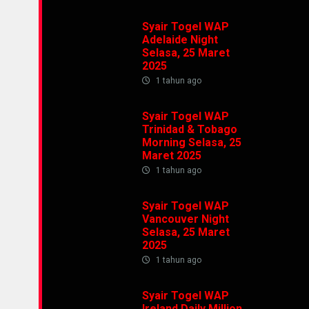
Syair Togel WAP
Adelaide Night
Selasa, 25 Maret
2025
1 tahun ago
Syair Togel WAP
Trinidad & Tobago
Morning Selasa, 25
Maret 2025
1 tahun ago
Syair Togel WAP
Vancouver Night
Selasa, 25 Maret
2025
1 tahun ago
Syair Togel WAP
Ireland Daily Million