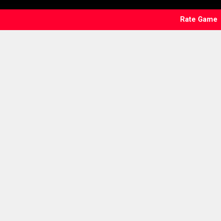
Rate Game