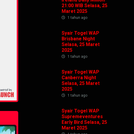
21:00 WIB Selasa, 25
Maret 2025
1 tahun ago
Syair Togel WAP
Brisbane Night
Selasa, 25 Maret
2025
1 tahun ago
Syair Togel WAP
Canberra Night
Selasa, 25 Maret
2025
1 tahun ago
Syair Togel WAP
Supremeventures
Early Bird Selasa, 25
Maret 2025