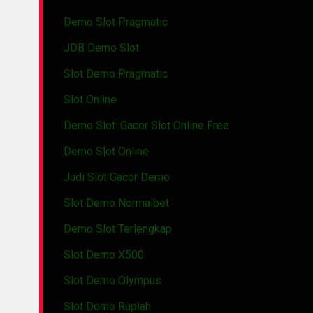
Demo Slot Pragmatic
JDB Demo Slot
Slot Demo Pragmatic
Slot Online
Demo Slot: Gacor Slot Online Free
Demo Slot Online
Judi Slot Gacor Demo
Slot Demo Normalbet
Demo Slot Terlengkap
Slot Demo X500
Slot Demo Olympus
Slot Demo Rupiah