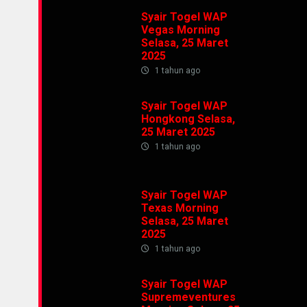
Syair Togel WAP
Vegas Morning
Selasa, 25 Maret
2025
1 tahun ago
Syair Togel WAP
Hongkong Selasa,
25 Maret 2025
1 tahun ago
Syair Togel WAP
Texas Morning
Selasa, 25 Maret
2025
1 tahun ago
Syair Togel WAP
Supremeventures