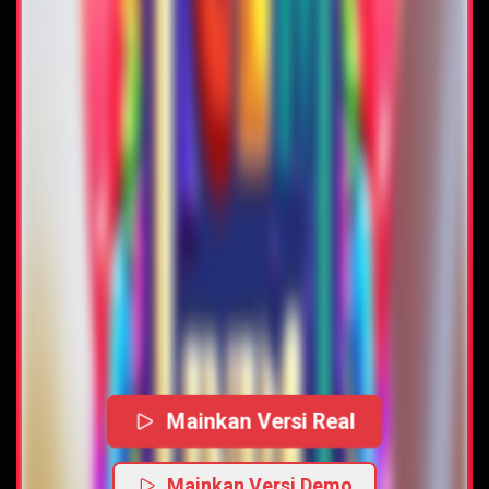
Mainkan Versi Real
Mainkan Versi Demo