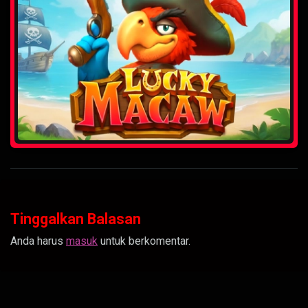
Tinggalkan Balasan
Anda harus
masuk
untuk berkomentar.