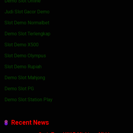
Demo Slot Online
Judi Slot Gacor Demo
Slot Demo Normalbet
Demo Slot Terlengkap
Slot Demo X500
Slot Demo Olympus
Slot Demo Rupiah
Demo Slot Mahjong
Demo Slot PG
Demo Slot Station Play
Recent News