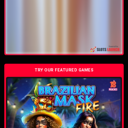
TRY OUR FEATURED GAMES