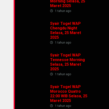
Morning Selasa, 25
Maret 2025
1 tahun ago
Syair Togel WAP
Chengdu Night
Selasa, 25 Maret
2025
1 tahun ago
Syair Togel WAP
Tennesse Morning
Selasa, 25 Maret
2025
1 tahun ago
Syair Togel WAP
Morocco Quatro
22:00 WIB Selasa, 25
Maret 2025
1 tahun ago