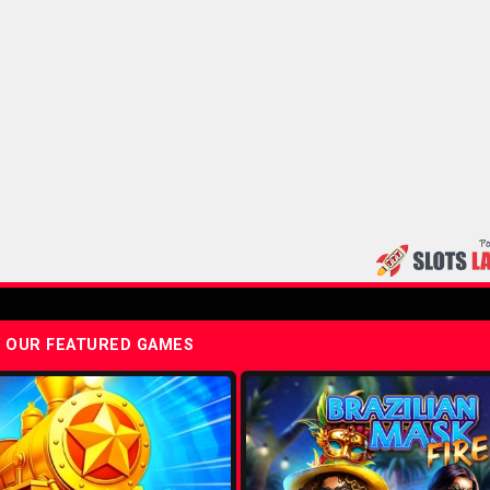
 OUR FEATURED GAMES