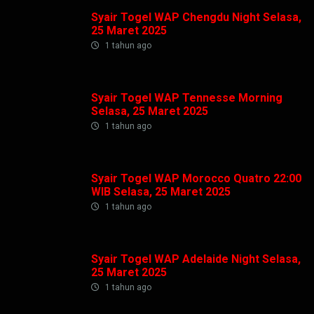
Syair Togel WAP Chengdu Night Selasa,
25 Maret 2025
1 tahun ago
Syair Togel WAP Tennesse Morning
Selasa, 25 Maret 2025
1 tahun ago
Syair Togel WAP Morocco Quatro 22:00
WIB Selasa, 25 Maret 2025
1 tahun ago
Syair Togel WAP Adelaide Night Selasa,
25 Maret 2025
1 tahun ago