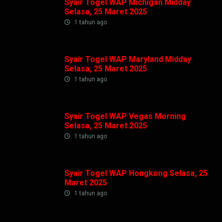
Syair Togel WAP Michigan Midday
Selasa, 25 Maret 2025
1 tahun ago
Syair Togel WAP Maryland Midday
Selasa, 25 Maret 2025
1 tahun ago
Syair Togel WAP Vegas Morning
Selasa, 25 Maret 2025
1 tahun ago
Syair Togel WAP Hongkong Selasa, 25
Maret 2025
1 tahun ago