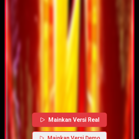
Mainkan Versi Real
Mainkan Versi Demo