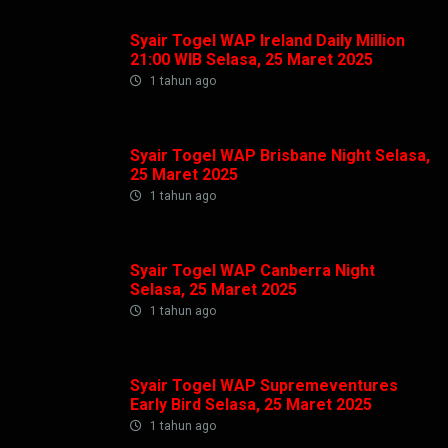
Syair Togel WAP Ireland Daily Million
21:00 WIB Selasa, 25 Maret 2025
1 tahun ago
Syair Togel WAP Brisbane Night Selasa,
25 Maret 2025
1 tahun ago
Syair Togel WAP Canberra Night
Selasa, 25 Maret 2025
1 tahun ago
Syair Togel WAP Supremeventures
Early Bird Selasa, 25 Maret 2025
1 tahun ago