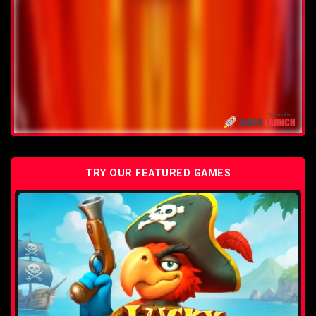
TRY OUR FEATURED GAMES