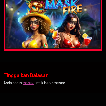
Tinggalkan Balasan
Anda harus
masuk
untuk berkomentar.