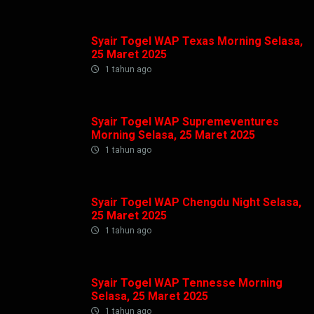
Syair Togel WAP Texas Morning Selasa,
25 Maret 2025
1 tahun ago
Syair Togel WAP Supremeventures
Morning Selasa, 25 Maret 2025
1 tahun ago
Syair Togel WAP Chengdu Night Selasa,
25 Maret 2025
1 tahun ago
Syair Togel WAP Tennesse Morning
Selasa, 25 Maret 2025
1 tahun ago