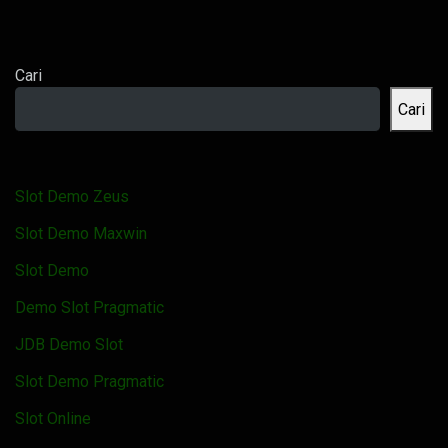
Cari
Cari
Slot Demo Zeus
Slot Demo Maxwin
Slot Demo
Demo Slot Pragmatic
JDB Demo Slot
Slot Demo Pragmatic
Slot Online