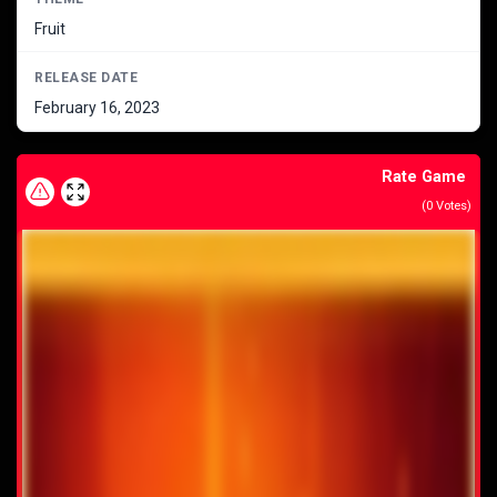
Fruit
RELEASE DATE
February 16, 2023
Rate Game
(
0
Votes)