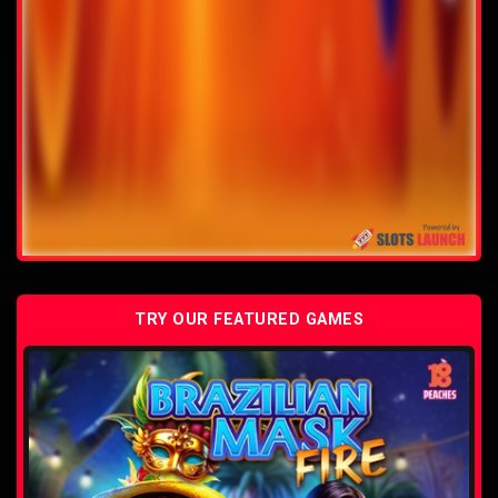
TRY OUR FEATURED GAMES