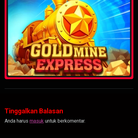
Tinggalkan Balasan
Anda harus
masuk
untuk berkomentar.