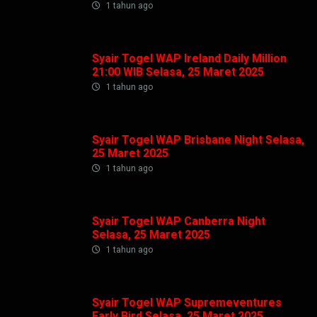
1 tahun ago
Syair Togel WAP Ireland Daily Million
21:00 WIB Selasa, 25 Maret 2025
1 tahun ago
Syair Togel WAP Brisbane Night Selasa,
25 Maret 2025
1 tahun ago
Syair Togel WAP Canberra Night
Selasa, 25 Maret 2025
1 tahun ago
Syair Togel WAP Supremeventures
Early Bird Selasa, 25 Maret 2025