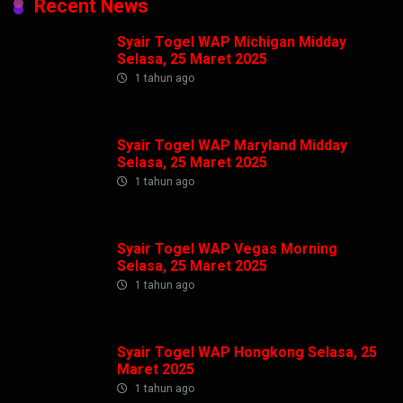
Recent News
Syair Togel WAP Michigan Midday
Selasa, 25 Maret 2025
1 tahun ago
Syair Togel WAP Maryland Midday
Selasa, 25 Maret 2025
1 tahun ago
Syair Togel WAP Vegas Morning
Selasa, 25 Maret 2025
1 tahun ago
Syair Togel WAP Hongkong Selasa, 25
Maret 2025
1 tahun ago