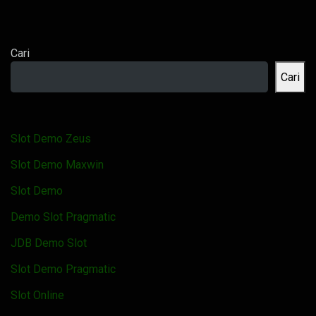
Cari
Cari
Slot Demo Zeus
Slot Demo Maxwin
Slot Demo
Demo Slot Pragmatic
JDB Demo Slot
Slot Demo Pragmatic
Slot Online