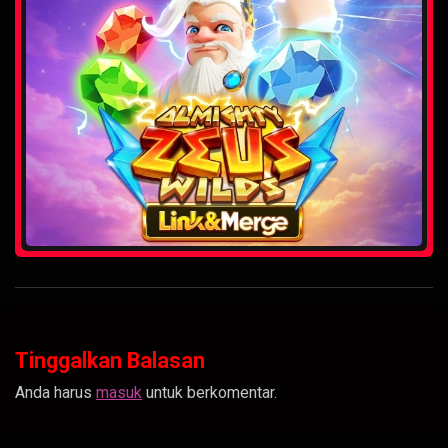
Tinggalkan Balasan
Anda harus
masuk
untuk berkomentar.