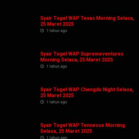
Syair Togel WAP Texas Morning Selasa,
25 Maret 2025
1 tahun ago
Syair Togel WAP Supremeventures
Morning Selasa, 25 Maret 2025
1 tahun ago
Syair Togel WAP Chengdu Night Selasa,
25 Maret 2025
1 tahun ago
Syair Togel WAP Tennesse Morning
Selasa, 25 Maret 2025
1 tahun ago