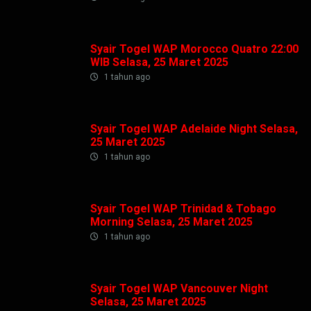
Syair Togel WAP Morocco Quatro 22:00
WIB Selasa, 25 Maret 2025
1 tahun ago
Syair Togel WAP Adelaide Night Selasa,
25 Maret 2025
1 tahun ago
Syair Togel WAP Trinidad & Tobago
Morning Selasa, 25 Maret 2025
1 tahun ago
Syair Togel WAP Vancouver Night
Selasa, 25 Maret 2025