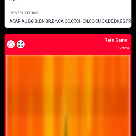
RESTRICTIONS
AF,AR,AU,BG,BI,BN,BR,BY,CA,CC,CF,CH,CN,CO,CU,CX,DE,DK,ES,FR,GB,
Rate Game
(
0
Votes)