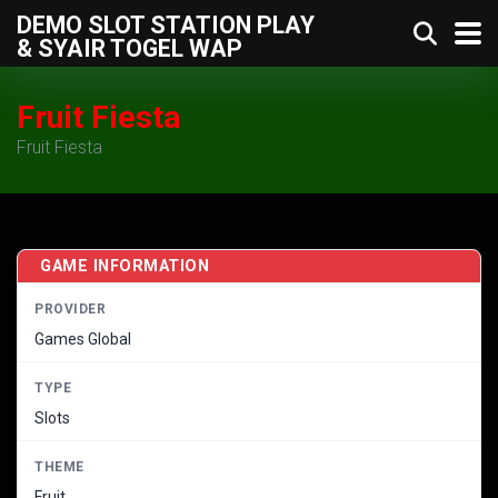
DEMO SLOT STATION PLAY
& SYAIR TOGEL WAP
Fruit Fiesta
Fruit Fiesta
GAME INFORMATION
PROVIDER
Games Global
TYPE
Slots
THEME
Fruit