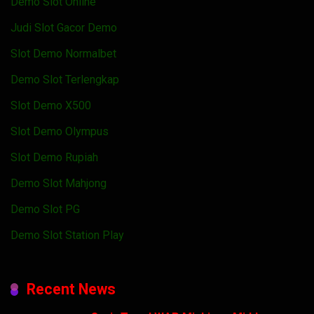
Demo Slot Online
Judi Slot Gacor Demo
Slot Demo Normalbet
Demo Slot Terlengkap
Slot Demo X500
Slot Demo Olympus
Slot Demo Rupiah
Demo Slot Mahjong
Demo Slot PG
Demo Slot Station Play
Recent News