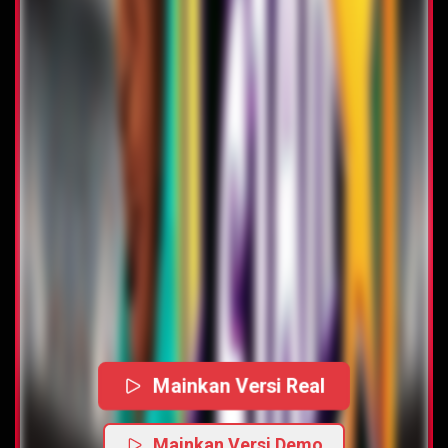
Mainkan Versi Real
Mainkan Versi Demo