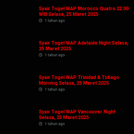
Syair Togel WAP Morocco Quatro 22:00
WIB Selasa, 25 Maret 2025
1 tahun ago
Syair Togel WAP Adelaide Night Selasa,
25 Maret 2025
1 tahun ago
Syair Togel WAP Trinidad & Tobago
Morning Selasa, 25 Maret 2025
1 tahun ago
Syair Togel WAP Vancouver Night
Selasa, 25 Maret 2025
1 tahun ago