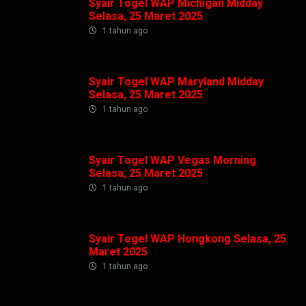
Syair Togel WAP Michigan Midday
Selasa, 25 Maret 2025
1 tahun ago
Syair Togel WAP Maryland Midday
Selasa, 25 Maret 2025
1 tahun ago
Syair Togel WAP Vegas Morning
Selasa, 25 Maret 2025
1 tahun ago
Syair Togel WAP Hongkong Selasa, 25
Maret 2025
1 tahun ago