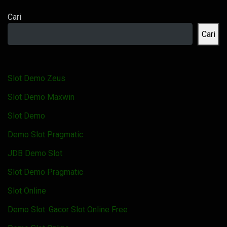
Cari
Cari
Slot Demo Zeus
Slot Demo Maxwin
Slot Demo
Demo Slot Pragmatic
JDB Demo Slot
Slot Demo Pragmatic
Slot Online
Demo Slot: Gacor Slot Online Free