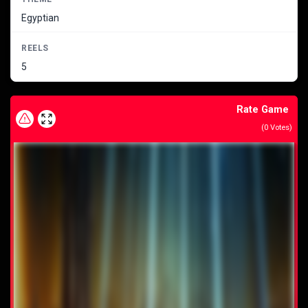
Egyptian
REELS
5
Rate Game
(
0
Votes)