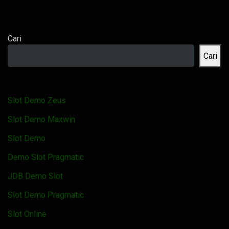
Cari
Cari
Slot Demo Zeus
Slot Demo Maxwin
Slot Demo
Demo Slot Pragmatic
JDB Demo Slot
Slot Demo Pragmatic
Slot Online