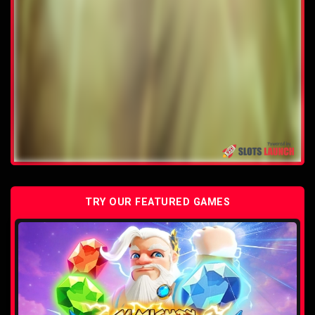
TRY OUR FEATURED GAMES