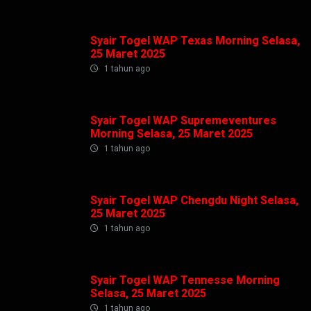
Syair Togel WAP Texas Morning Selasa,
25 Maret 2025
1 tahun ago
Syair Togel WAP Supremeventures
Morning Selasa, 25 Maret 2025
1 tahun ago
Syair Togel WAP Chengdu Night Selasa,
25 Maret 2025
1 tahun ago
Syair Togel WAP Tennesse Morning
Selasa, 25 Maret 2025
1 tahun ago