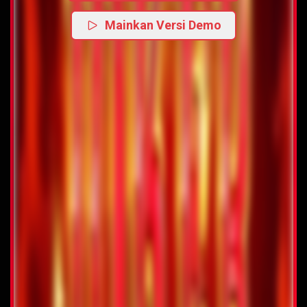
Mainkan Versi Demo