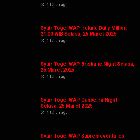
1 tahun ago
Syair Togel WAP Ireland Daily Million
21:00 WIB Selasa, 25 Maret 2025
1 tahun ago
Syair Togel WAP Brisbane Night Selasa,
25 Maret 2025
1 tahun ago
Syair Togel WAP Canberra Night
Selasa, 25 Maret 2025
1 tahun ago
Syair Togel WAP Supremeventures