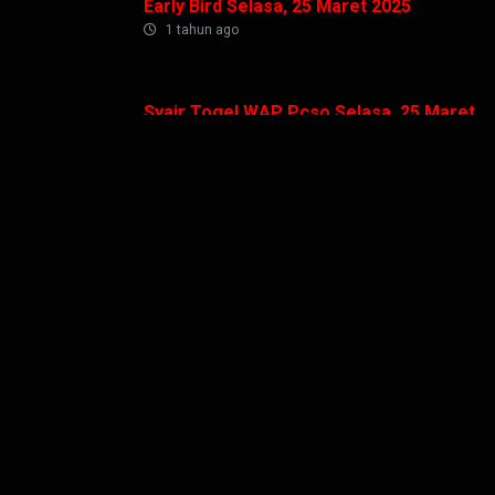
Early Bird Selasa, 25 Maret 2025
1 tahun ago
Syair Togel WAP Pcso Selasa, 25 Maret
2025
1 tahun ago
Syair Togel WAP Busan Night Selasa, 25
Maret 2025
1 tahun ago
Syair Togel WAP Colombus Selasa, 25
Maret 2025
1 tahun ago
Syair Togel WAP Chengdu Day Selasa,