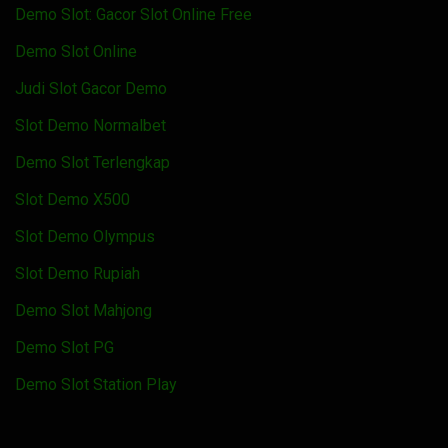
Demo Slot: Gacor Slot Online Free
Demo Slot Online
Judi Slot Gacor Demo
Slot Demo Normalbet
Demo Slot Terlengkap
Slot Demo X500
Slot Demo Olympus
Slot Demo Rupiah
Demo Slot Mahjong
Demo Slot PG
Demo Slot Station Play