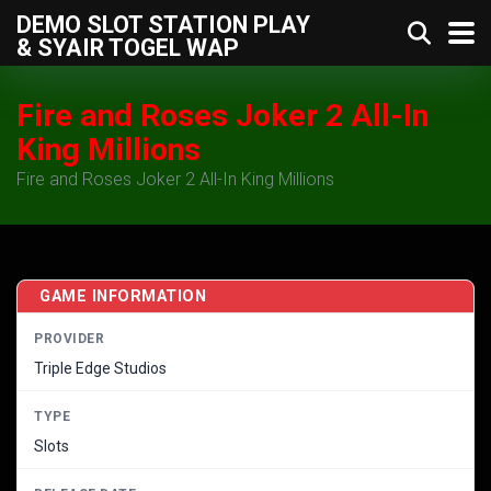
DEMO SLOT STATION PLAY
& SYAIR TOGEL WAP
Fire and Roses Joker 2 All-In
King Millions
Fire and Roses Joker 2 All-In King Millions
GAME INFORMATION
PROVIDER
Triple Edge Studios
TYPE
Slots