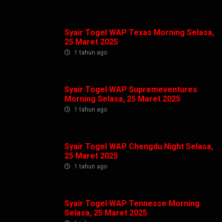
Syair Togel WAP Texas Morning Selasa,
25 Maret 2025
1 tahun ago
Syair Togel WAP Supremeventures
Morning Selasa, 25 Maret 2025
1 tahun ago
Syair Togel WAP Chengdu Night Selasa,
25 Maret 2025
1 tahun ago
Syair Togel WAP Tennesse Morning
Selasa, 25 Maret 2025