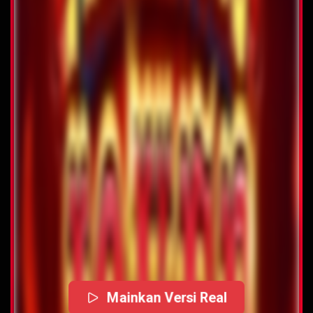
Mainkan Versi Real