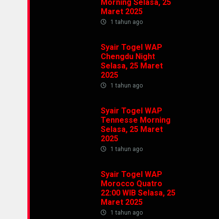
Morning Selasa, 25
Maret 2025
1 tahun ago
Syair Togel WAP
Chengdu Night
Selasa, 25 Maret
2025
1 tahun ago
Syair Togel WAP
Tennesse Morning
Selasa, 25 Maret
2025
1 tahun ago
Syair Togel WAP
Morocco Quatro
22:00 WIB Selasa, 25
Maret 2025
1 tahun ago