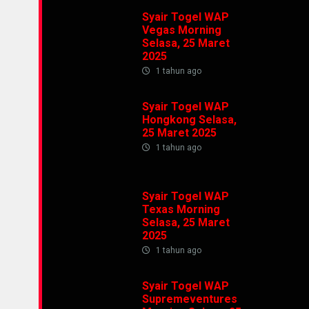
Syair Togel WAP
Vegas Morning
Selasa, 25 Maret
2025
1 tahun ago
Syair Togel WAP
Hongkong Selasa,
25 Maret 2025
1 tahun ago
Syair Togel WAP
Texas Morning
Selasa, 25 Maret
2025
1 tahun ago
Syair Togel WAP
Supremeventures