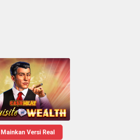
Mainkan Versi Real