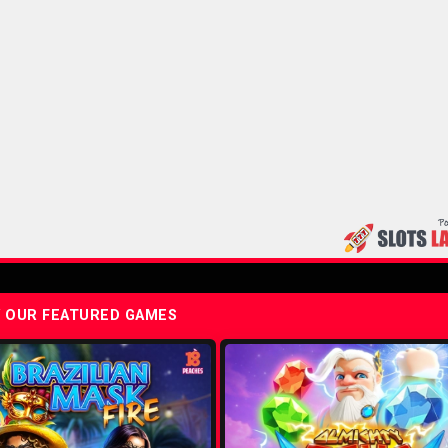
 OUR FEATURED GAMES