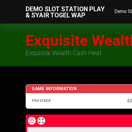
DEMO SLOT STATION PLAY
Demo Slo
& SYAIR TOGEL WAP
Exquisite Weal
Exquisite Wealth Cash Heat
GAME INFORMATION
EG
PROVIDER