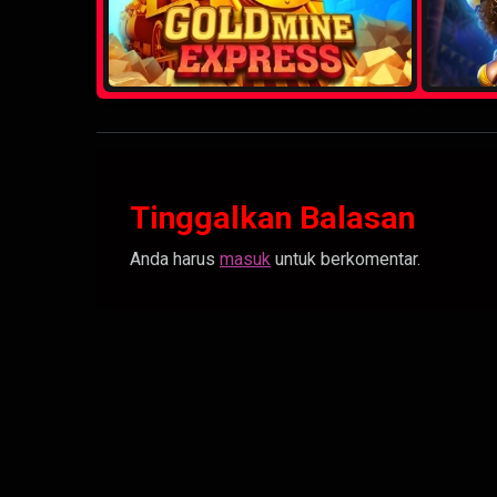
Tinggalkan Balasan
Anda harus
masuk
untuk berkomentar.