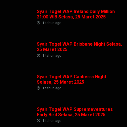
Syair Togel WAP Ireland Daily Million
21:00 WIB Selasa, 25 Maret 2025
1 tahun ago
Syair Togel WAP Brisbane Night Selasa,
25 Maret 2025
1 tahun ago
Syair Togel WAP Canberra Night
Selasa, 25 Maret 2025
1 tahun ago
Syair Togel WAP Supremeventures
Early Bird Selasa, 25 Maret 2025
1 tahun ago