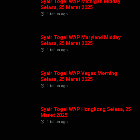
Syair Togel WAP Michigan Midday
Selasa, 25 Maret 2025
1 tahun ago
Syair Togel WAP Maryland Midday
Selasa, 25 Maret 2025
1 tahun ago
Syair Togel WAP Vegas Morning
Selasa, 25 Maret 2025
1 tahun ago
Syair Togel WAP Hongkong Selasa, 25
Maret 2025
1 tahun ago