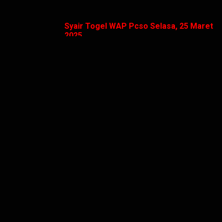
Syair Togel WAP Pcso Selasa, 25 Maret
2025
1 tahun ago
Syair Togel WAP Busan Night Selasa, 25
Maret 2025
1 tahun ago
Syair Togel WAP Colombus Selasa, 25
Maret 2025
1 tahun ago
Syair Togel WAP Chengdu Day Selasa,
25 Maret 2025
1 tahun ago