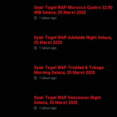
Syair Togel WAP Morocco Quatro 22:00
WIB Selasa, 25 Maret 2025
1 tahun ago
Syair Togel WAP Adelaide Night Selasa,
25 Maret 2025
1 tahun ago
Syair Togel WAP Trinidad & Tobago
Morning Selasa, 25 Maret 2025
1 tahun ago
Syair Togel WAP Vancouver Night
Selasa, 25 Maret 2025
1 tahun ago