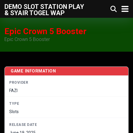
DEMO SLOT STATION PLAY
& SYAIR TOGEL WAP
Epic Crown 5 Booster
Epic Crown 5 Booster
GAME INFORMATION
PROVIDER
FAZI
TYPE
Slots
RELEASE DATE
June 19, 2025