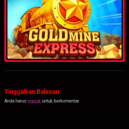
Tinggalkan Balasan
Anda harus
masuk
untuk berkomentar.