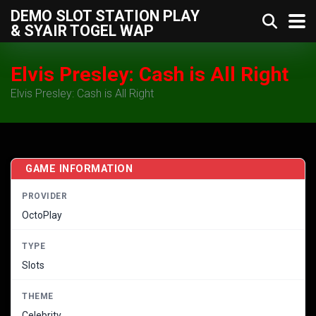
DEMO SLOT STATION PLAY
& SYAIR TOGEL WAP
Elvis Presley: Cash is All Right
Elvis Presley: Cash is All Right
GAME INFORMATION
PROVIDER
OctoPlay
TYPE
Slots
THEME
Celebrity