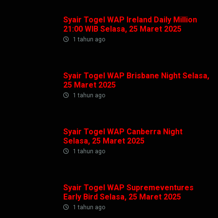
Syair Togel WAP Ireland Daily Million
21:00 WIB Selasa, 25 Maret 2025
1 tahun ago
Syair Togel WAP Brisbane Night Selasa,
25 Maret 2025
1 tahun ago
Syair Togel WAP Canberra Night
Selasa, 25 Maret 2025
1 tahun ago
Syair Togel WAP Supremeventures
Early Bird Selasa, 25 Maret 2025
1 tahun ago