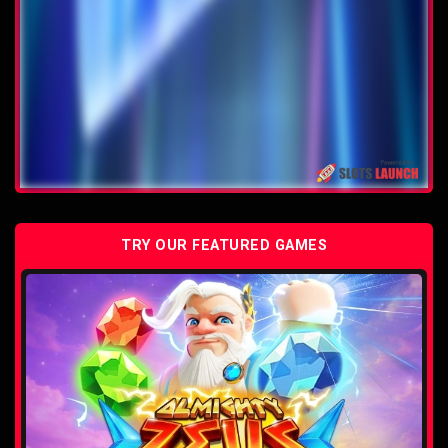
TRY OUR FEATURED GAMES