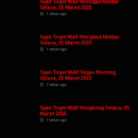
Syair Togel WAP Michigan Midday
Selasa, 25 Maret 2025
1 tahun ago
Syair Togel WAP Maryland Midday
Selasa, 25 Maret 2025
1 tahun ago
Syair Togel WAP Vegas Morning
Selasa, 25 Maret 2025
1 tahun ago
Syair Togel WAP Hongkong Selasa, 25
Maret 2025
1 tahun ago