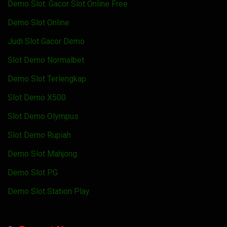
Demo Slot: Gacor Slot Online Free
Demo Slot Online
Judi Slot Gacor Demo
Slot Demo Normalbet
Demo Slot Terlengkap
Slot Demo X500
Slot Demo Olympus
Slot Demo Rupiah
Demo Slot Mahjong
Demo Slot PG
Demo Slot Station Play