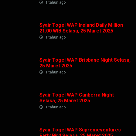
1 tahun ago
Syair Togel WAP Ireland Daily Million
21:00 WIB Selasa, 25 Maret 2025
1 tahun ago
Syair Togel WAP Brisbane Night Selasa,
25 Maret 2025
1 tahun ago
Syair Togel WAP Canberra Night
Selasa, 25 Maret 2025
1 tahun ago
Syair Togel WAP Supremeventures
Early Bird Selasa, 25 Maret 2025