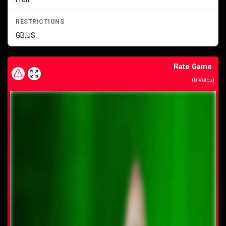
RESTRICTIONS
GB,US
Rate Game
(
0
Votes)