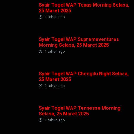
Syair Togel WAP Texas Morning Selasa,
25 Maret 2025
1 tahun ago
Syair Togel WAP Supremeventures
Morning Selasa, 25 Maret 2025
1 tahun ago
Syair Togel WAP Chengdu Night Selasa,
25 Maret 2025
1 tahun ago
Syair Togel WAP Tennesse Morning
Selasa, 25 Maret 2025
1 tahun ago