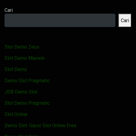
Cari
Cari
Slot Demo Zeus
Slot Demo Maxwin
Slot Demo
Demo Slot Pragmatic
JDB Demo Slot
Slot Demo Pragmatic
Slot Online
Demo Slot: Gacor Slot Online Free