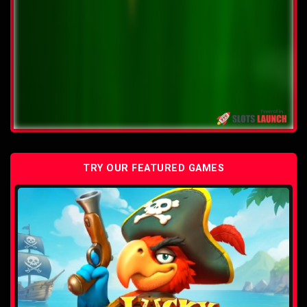
TRY OUR FEATURED GAMES