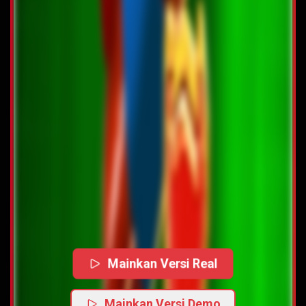
Mainkan Versi Real
Mainkan Versi Demo