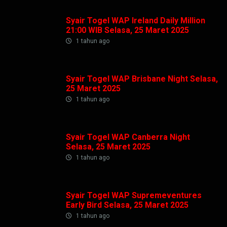
Syair Togel WAP Ireland Daily Million
21:00 WIB Selasa, 25 Maret 2025
1 tahun ago
Syair Togel WAP Brisbane Night Selasa,
25 Maret 2025
1 tahun ago
Syair Togel WAP Canberra Night
Selasa, 25 Maret 2025
1 tahun ago
Syair Togel WAP Supremeventures
Early Bird Selasa, 25 Maret 2025
1 tahun ago