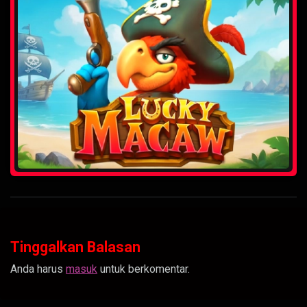
Tinggalkan Balasan
Anda harus
masuk
untuk berkomentar.