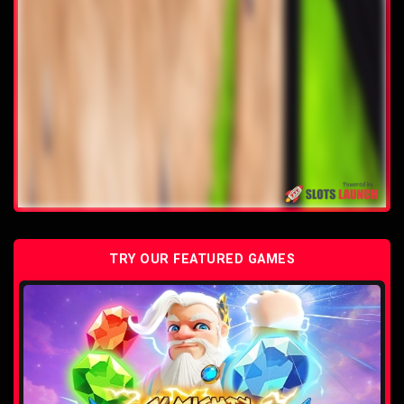
TRY OUR FEATURED GAMES