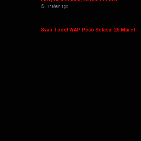
1 tahun ago
Syair Togel WAP Pcso Selasa, 25 Maret
2025
1 tahun ago
Syair Togel WAP Busan Night Selasa, 25
Maret 2025
1 tahun ago
Syair Togel WAP Colombus Selasa, 25
Maret 2025
1 tahun ago
Syair Togel WAP Chengdu Day Selasa,