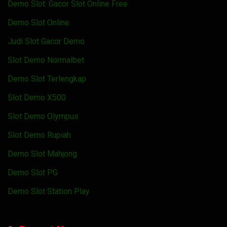
Demo Slot: Gacor Slot Online Free
Demo Slot Online
Judi Slot Gacor Demo
Slot Demo Normalbet
Demo Slot Terlengkap
Slot Demo X500
Slot Demo Olympus
Slot Demo Rupiah
Demo Slot Mahjong
Demo Slot PG
Demo Slot Station Play