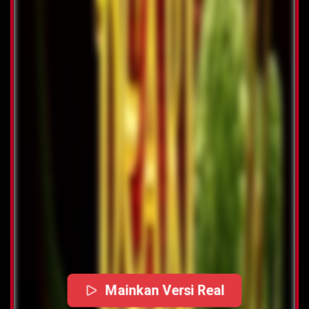
Mainkan Versi Real