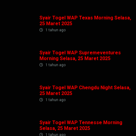
Syair Togel WAP Texas Morning Selasa,
25 Maret 2025
1 tahun ago
Syair Togel WAP Supremeventures
Morning Selasa, 25 Maret 2025
1 tahun ago
Syair Togel WAP Chengdu Night Selasa,
25 Maret 2025
1 tahun ago
Syair Togel WAP Tennesse Morning
Selasa, 25 Maret 2025
1 tahun ago