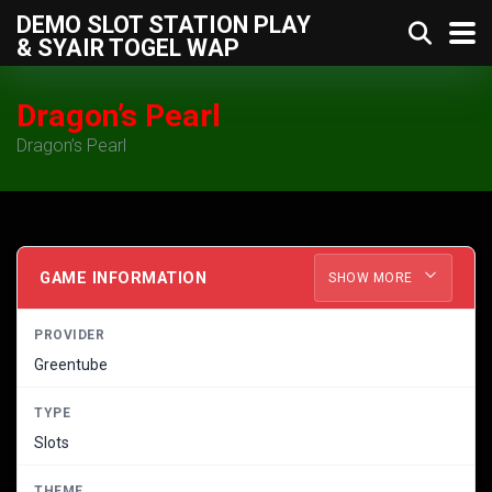
DEMO SLOT STATION PLAY
& SYAIR TOGEL WAP
Dragon’s Pearl
Dragon’s Pearl
GAME INFORMATION
SHOW MORE
PROVIDER
Greentube
TYPE
Slots
THEME