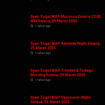
Syair Togel WAP Morocco Quatro 22:00
WIB Selasa, 25 Maret 2025
1 tahun ago
Syair Togel WAP Adelaide Night Selasa,
25 Maret 2025
1 tahun ago
Syair Togel WAP Trinidad & Tobago
Morning Selasa, 25 Maret 2025
1 tahun ago
Syair Togel WAP Vancouver Night
Selasa, 25 Maret 2025