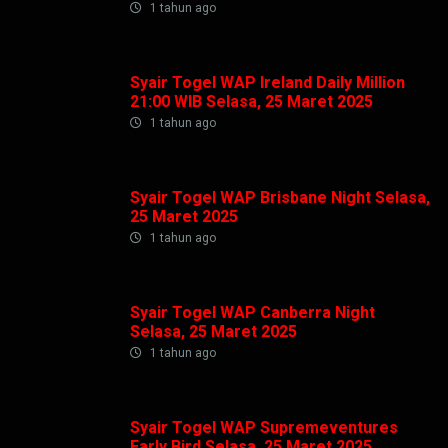
1 tahun ago
Syair Togel WAP Ireland Daily Million
21:00 WIB Selasa, 25 Maret 2025
1 tahun ago
Syair Togel WAP Brisbane Night Selasa,
25 Maret 2025
1 tahun ago
Syair Togel WAP Canberra Night
Selasa, 25 Maret 2025
1 tahun ago
Syair Togel WAP Supremeventures
Early Bird Selasa, 25 Maret 2025