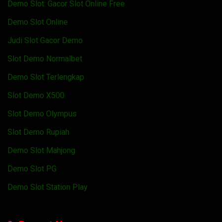
Demo Slot: Gacor Slot Online Free
Demo Slot Online
Judi Slot Gacor Demo
Slot Demo Normalbet
Demo Slot Terlengkap
Slot Demo X500
Slot Demo Olympus
Slot Demo Rupiah
Demo Slot Mahjong
Demo Slot PG
Demo Slot Station Play