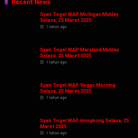
Recent News
Syair Togel WAP Michigan Midday
Selasa, 25 Maret 2025
1 tahun ago
Syair Togel WAP Maryland Midday
Selasa, 25 Maret 2025
1 tahun ago
Syair Togel WAP Vegas Morning
Selasa, 25 Maret 2025
1 tahun ago
Syair Togel WAP Hongkong Selasa, 25
Maret 2025
1 tahun ago