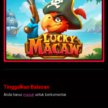
Tinggalkan Balasan
Anda harus
masuk
untuk berkomentar.