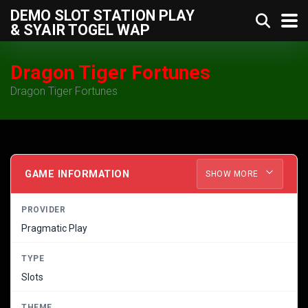
DEMO SLOT STATION PLAY
& SYAIR TOGEL WAP
Dragon Tiger Fortunes
Dragon Tiger Fortunes
GAME INFORMATION
SHOW MORE
PROVIDER
Pragmatic Play
TYPE
Slots
THEME