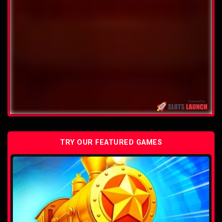
TRY OUR FEATURED GAMES