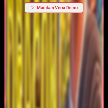
Mainkan Versi Demo