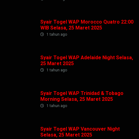
Syair Togel WAP Morocco Quatro 22:00
WIB Selasa, 25 Maret 2025
1 tahun ago
Syair Togel WAP Adelaide Night Selasa,
25 Maret 2025
1 tahun ago
Syair Togel WAP Trinidad & Tobago
Morning Selasa, 25 Maret 2025
1 tahun ago
Syair Togel WAP Vancouver Night
Selasa, 25 Maret 2025