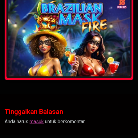
Tinggalkan Balasan
Anda harus
masuk
untuk berkomentar.