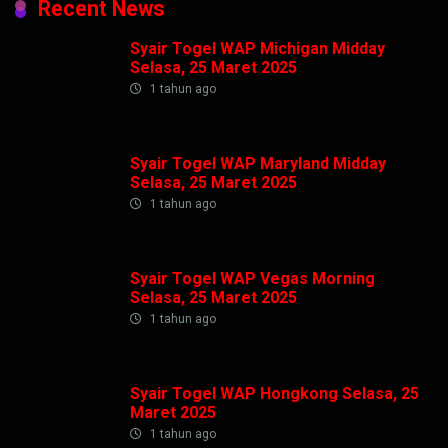
Recent News
Syair Togel WAP Michigan Midday
Selasa, 25 Maret 2025
1 tahun ago
Syair Togel WAP Maryland Midday
Selasa, 25 Maret 2025
1 tahun ago
Syair Togel WAP Vegas Morning
Selasa, 25 Maret 2025
1 tahun ago
Syair Togel WAP Hongkong Selasa, 25
Maret 2025
1 tahun ago