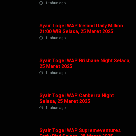
1 tahun ago
Syair Togel WAP Ireland Daily Million
21:00 WIB Selasa, 25 Maret 2025
1 tahun ago
Syair Togel WAP Brisbane Night Selasa,
25 Maret 2025
1 tahun ago
Syair Togel WAP Canberra Night
Selasa, 25 Maret 2025
1 tahun ago
Syair Togel WAP Supremeventures