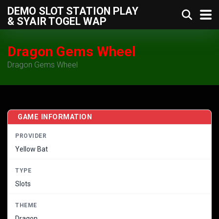
DEMO SLOT STATION PLAY
& SYAIR TOGEL WAP
Dragon Gems Wheel
Dragon Gems Wheel
GAME INFORMATION
PROVIDER
Yellow Bat
TYPE
Slots
THEME
Dragon