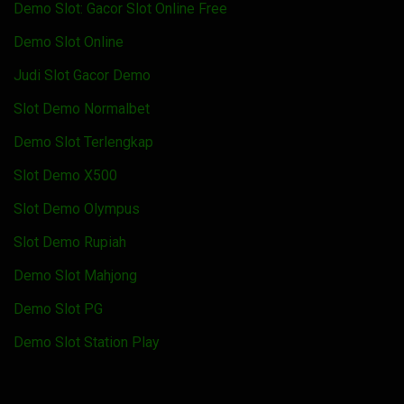
Demo Slot: Gacor Slot Online Free
Demo Slot Online
Judi Slot Gacor Demo
Slot Demo Normalbet
Demo Slot Terlengkap
Slot Demo X500
Slot Demo Olympus
Slot Demo Rupiah
Demo Slot Mahjong
Demo Slot PG
Demo Slot Station Play