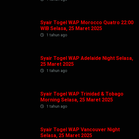
Syair Togel WAP Morocco Quatro 22:00
WIB Selasa, 25 Maret 2025
1 tahun ago
Syair Togel WAP Adelaide Night Selasa,
25 Maret 2025
1 tahun ago
Syair Togel WAP Trinidad & Tobago
Morning Selasa, 25 Maret 2025
1 tahun ago
Syair Togel WAP Vancouver Night
Selasa, 25 Maret 2025