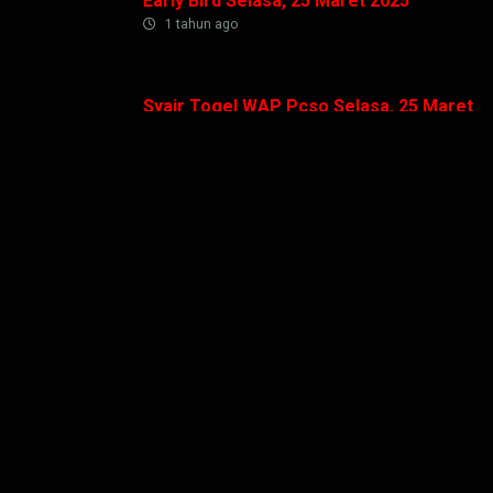
Early Bird Selasa, 25 Maret 2025
1 tahun ago
Syair Togel WAP Pcso Selasa, 25 Maret
2025
1 tahun ago
Syair Togel WAP Busan Night Selasa, 25
Maret 2025
1 tahun ago
Syair Togel WAP Colombus Selasa, 25
Maret 2025
1 tahun ago
Syair Togel WAP Chengdu Day Selasa,