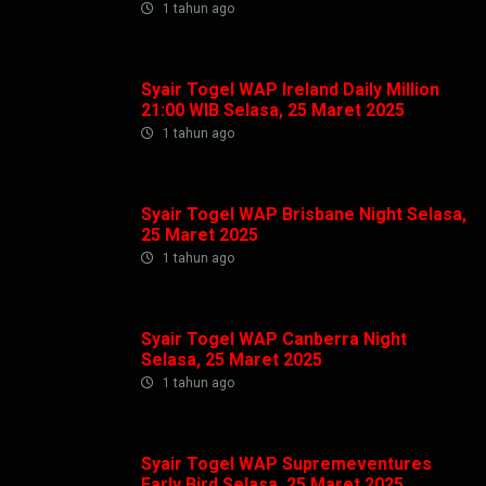
1 tahun ago
Syair Togel WAP Ireland Daily Million
21:00 WIB Selasa, 25 Maret 2025
1 tahun ago
Syair Togel WAP Brisbane Night Selasa,
25 Maret 2025
1 tahun ago
Syair Togel WAP Canberra Night
Selasa, 25 Maret 2025
1 tahun ago
Syair Togel WAP Supremeventures
Early Bird Selasa, 25 Maret 2025