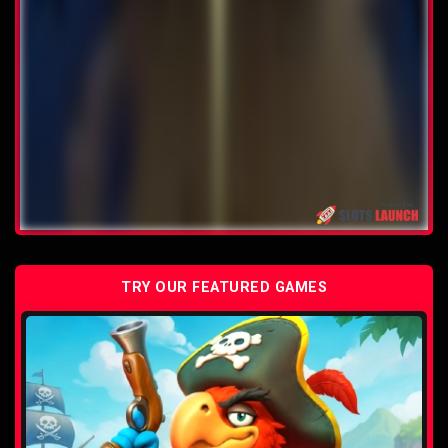
TRY OUR FEATURED GAMES