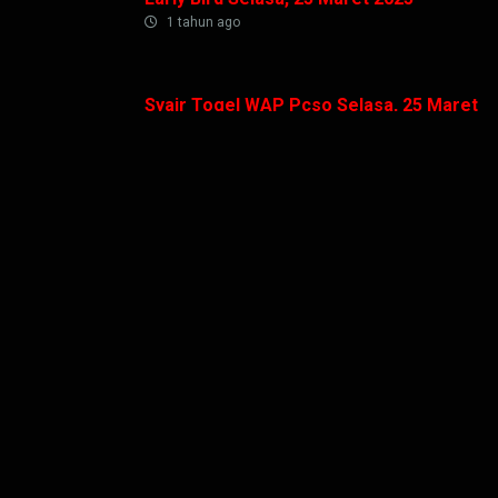
1 tahun ago
Syair Togel WAP Pcso Selasa, 25 Maret
2025
1 tahun ago
Syair Togel WAP Busan Night Selasa, 25
Maret 2025
1 tahun ago
Syair Togel WAP Colombus Selasa, 25
Maret 2025
1 tahun ago
Syair Togel WAP Chengdu Day Selasa,