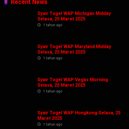
Recent News
Syair Togel WAP Michigan Midday
Selasa, 25 Maret 2025
1 tahun ago
Syair Togel WAP Maryland Midday
Selasa, 25 Maret 2025
1 tahun ago
Syair Togel WAP Vegas Morning
Selasa, 25 Maret 2025
1 tahun ago
Syair Togel WAP Hongkong Selasa, 25
Maret 2025
1 tahun ago