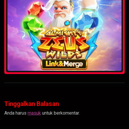
Tinggalkan Balasan
Anda harus
masuk
untuk berkomentar.