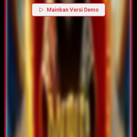
Mainkan Versi Demo