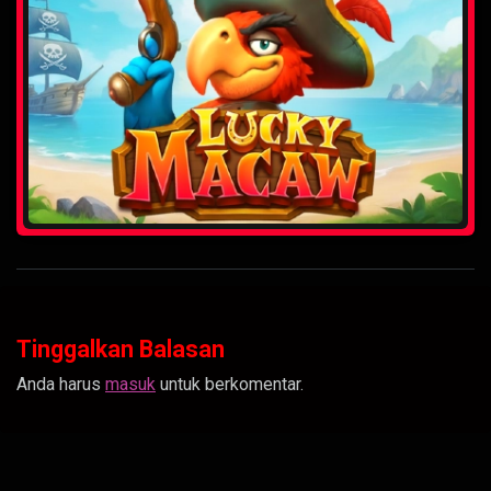
Tinggalkan Balasan
Anda harus
masuk
untuk berkomentar.