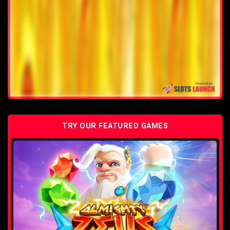
TRY OUR FEATURED GAMES