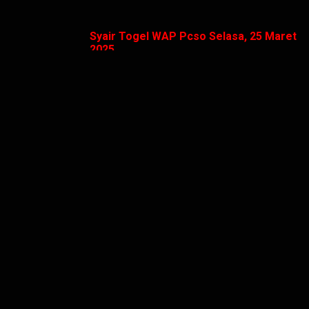
Syair Togel WAP Pcso Selasa, 25 Maret
2025
1 tahun ago
Syair Togel WAP Busan Night Selasa, 25
Maret 2025
1 tahun ago
Syair Togel WAP Colombus Selasa, 25
Maret 2025
1 tahun ago
Syair Togel WAP Chengdu Day Selasa,
25 Maret 2025
1 tahun ago