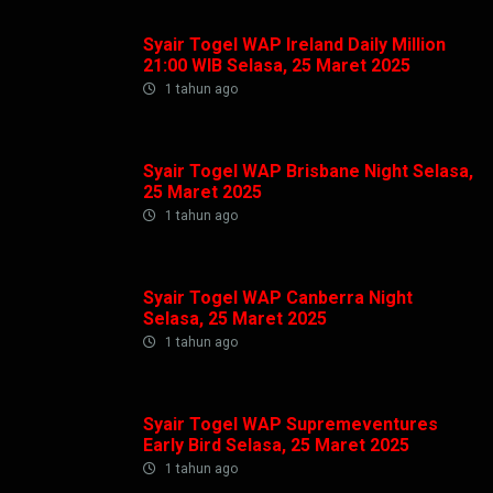
Syair Togel WAP Ireland Daily Million
21:00 WIB Selasa, 25 Maret 2025
1 tahun ago
Syair Togel WAP Brisbane Night Selasa,
25 Maret 2025
1 tahun ago
Syair Togel WAP Canberra Night
Selasa, 25 Maret 2025
1 tahun ago
Syair Togel WAP Supremeventures
Early Bird Selasa, 25 Maret 2025
1 tahun ago