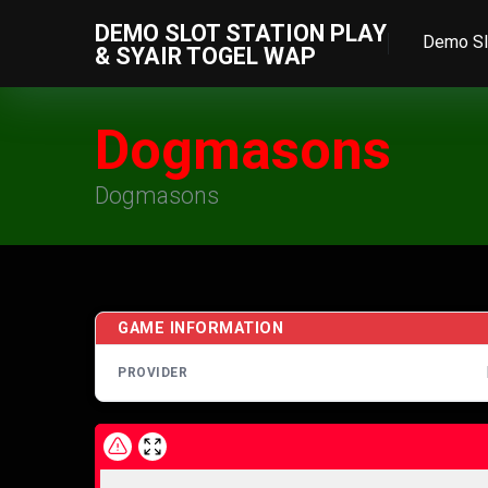
DEMO SLOT STATION PLAY
Demo Slo
& SYAIR TOGEL WAP
Dogmasons
Dogmasons
GAME INFORMATION
PROVIDER