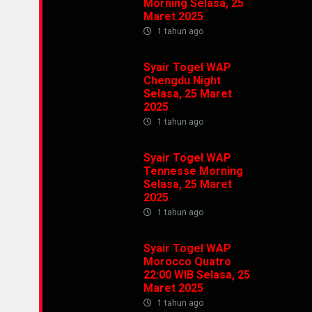
Morning Selasa, 25
Maret 2025
1 tahun ago
Syair Togel WAP
Chengdu Night
Selasa, 25 Maret
2025
1 tahun ago
Syair Togel WAP
Tennesse Morning
Selasa, 25 Maret
2025
1 tahun ago
Syair Togel WAP
Morocco Quatro
22:00 WIB Selasa, 25
Maret 2025
1 tahun ago