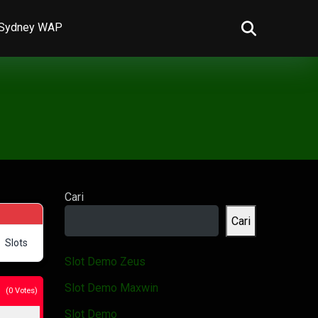
 Sydney WAP
Cari
Cari
Slots
Slot Demo Zeus
Slot Demo Maxwin
(
0
Votes)
Slot Demo