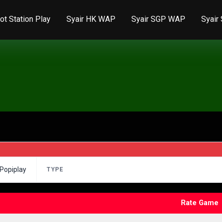
t Station Play
Syair HK WAP
Syair SGP WAP
Syair
Popiplay
TYPE
Rate Game