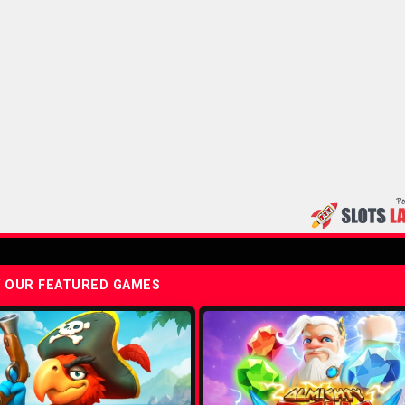
 OUR FEATURED GAMES