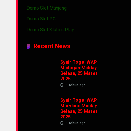
Demo Slot Mahjong
Demo Slot PG
Demo Slot Station Play
Recent News
Syair Togel WAP
Michigan Midday
Selasa, 25 Maret
2025
1 tahun ago
Syair Togel WAP
Maryland Midday
Selasa, 25 Maret
2025
1 tahun ago