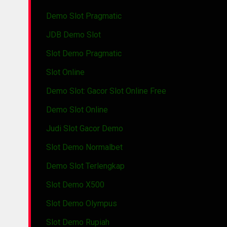
Demo Slot Pragmatic
JDB Demo Slot
Slot Demo Pragmatic
Slot Online
Demo Slot: Gacor Slot Online Free
Demo Slot Online
Judi Slot Gacor Demo
Slot Demo Normalbet
Demo Slot Terlengkap
Slot Demo X500
Slot Demo Olympus
Slot Demo Rupiah