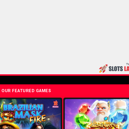
 OUR FEATURED GAMES