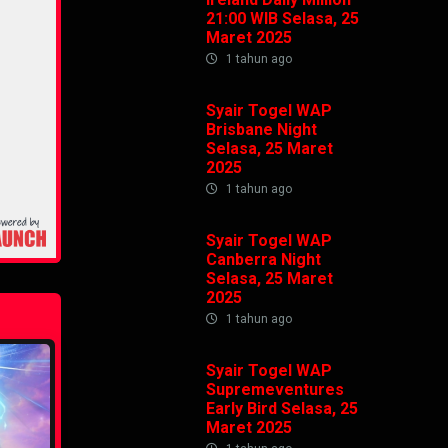
21:00 WIB Selasa, 25
Maret 2025
1 tahun ago
Syair Togel WAP
Brisbane Night
Selasa, 25 Maret
2025
1 tahun ago
Syair Togel WAP
Canberra Night
Selasa, 25 Maret
2025
1 tahun ago
Syair Togel WAP
Supremeventures
Early Bird Selasa, 25
Maret 2025