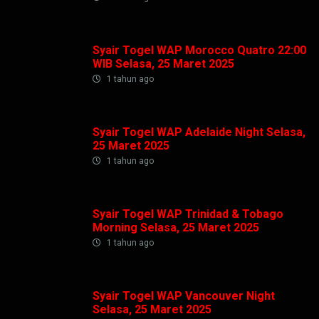
Syair Togel WAP Morocco Quatro 22:00
WIB Selasa, 25 Maret 2025
1 tahun ago
Syair Togel WAP Adelaide Night Selasa,
25 Maret 2025
1 tahun ago
Syair Togel WAP Trinidad & Tobago
Morning Selasa, 25 Maret 2025
1 tahun ago
Syair Togel WAP Vancouver Night
Selasa, 25 Maret 2025