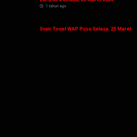
1 tahun ago
Syair Togel WAP Pcso Selasa, 25 Maret
2025
1 tahun ago
Syair Togel WAP Busan Night Selasa, 25
Maret 2025
1 tahun ago
Syair Togel WAP Colombus Selasa, 25
Maret 2025
1 tahun ago
Syair Togel WAP Chengdu Day Selasa,