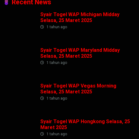
Recent News
Syair Togel WAP Michigan Midday
Selasa, 25 Maret 2025
1 tahun ago
Syair Togel WAP Maryland Midday
Selasa, 25 Maret 2025
1 tahun ago
Syair Togel WAP Vegas Morning
Selasa, 25 Maret 2025
1 tahun ago
Syair Togel WAP Hongkong Selasa, 25
Maret 2025
1 tahun ago