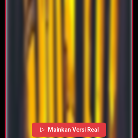
Mainkan Versi Real