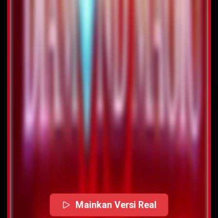
Mainkan Versi Real