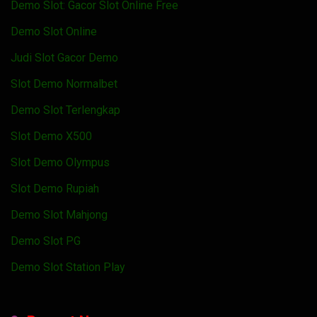
Demo Slot: Gacor Slot Online Free
Demo Slot Online
Judi Slot Gacor Demo
Slot Demo Normalbet
Demo Slot Terlengkap
Slot Demo X500
Slot Demo Olympus
Slot Demo Rupiah
Demo Slot Mahjong
Demo Slot PG
Demo Slot Station Play