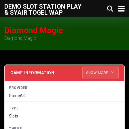
DEMO SLOT STATION PLAY
& SYAIR TOGEL WAP
Diamond Magic
Diamond Magic
GAME INFORMATION
SHOW MORE
PROVIDER
GameArt
TYPE
Slots
THEME