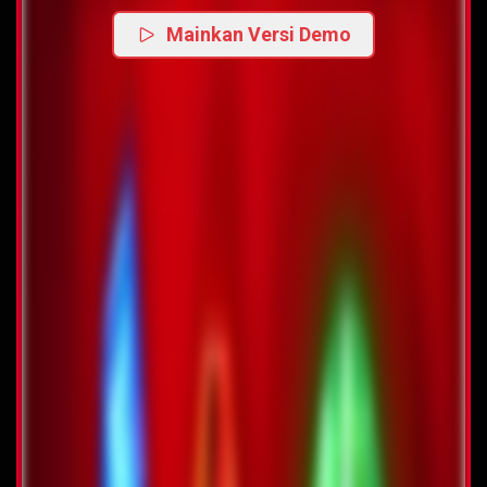
Mainkan Versi Demo