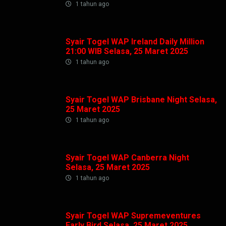
1 tahun ago
Syair Togel WAP Ireland Daily Million
21:00 WIB Selasa, 25 Maret 2025
1 tahun ago
Syair Togel WAP Brisbane Night Selasa,
25 Maret 2025
1 tahun ago
Syair Togel WAP Canberra Night
Selasa, 25 Maret 2025
1 tahun ago
Syair Togel WAP Supremeventures
Early Bird Selasa, 25 Maret 2025