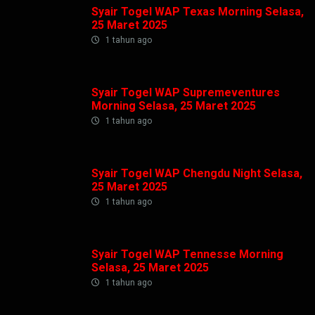
Syair Togel WAP Texas Morning Selasa,
25 Maret 2025
1 tahun ago
Syair Togel WAP Supremeventures
Morning Selasa, 25 Maret 2025
1 tahun ago
Syair Togel WAP Chengdu Night Selasa,
25 Maret 2025
1 tahun ago
Syair Togel WAP Tennesse Morning
Selasa, 25 Maret 2025
1 tahun ago