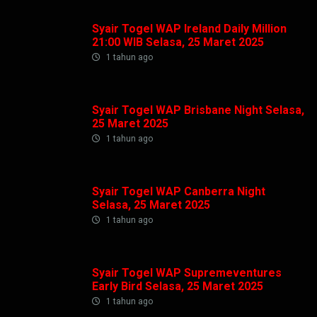
Syair Togel WAP Ireland Daily Million
21:00 WIB Selasa, 25 Maret 2025
1 tahun ago
Syair Togel WAP Brisbane Night Selasa,
25 Maret 2025
1 tahun ago
Syair Togel WAP Canberra Night
Selasa, 25 Maret 2025
1 tahun ago
Syair Togel WAP Supremeventures
Early Bird Selasa, 25 Maret 2025
1 tahun ago