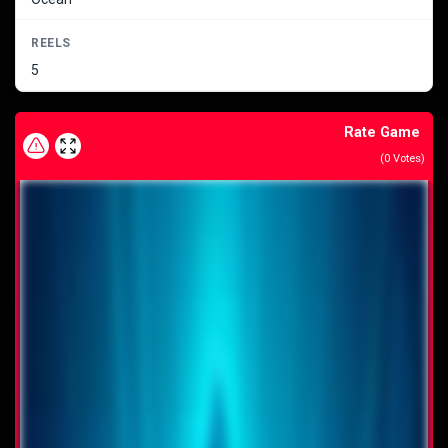
REELS
5
Rate Game
(
0
Votes)