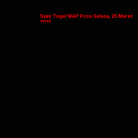
Syair Togel WAP Pcso Selasa, 25 Maret
2025
1 tahun ago
Syair Togel WAP Busan Night Selasa, 25
Maret 2025
1 tahun ago
Syair Togel WAP Colombus Selasa, 25
Maret 2025
1 tahun ago
Syair Togel WAP Chengdu Day Selasa,
25 Maret 2025
1 tahun ago