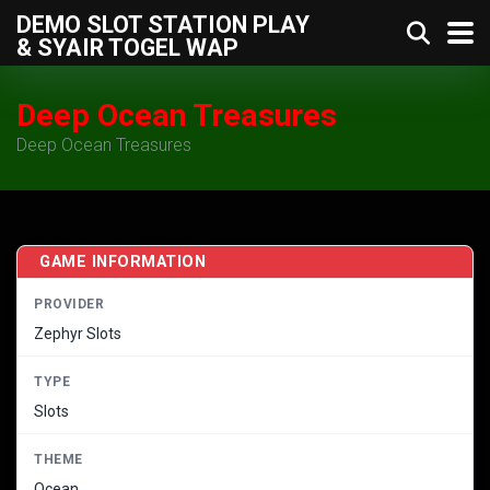
DEMO SLOT STATION PLAY
& SYAIR TOGEL WAP
Deep Ocean Treasures
Deep Ocean Treasures
GAME INFORMATION
PROVIDER
Zephyr Slots
TYPE
Slots
THEME
Ocean