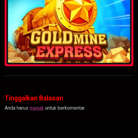
Tinggalkan Balasan
Anda harus
masuk
untuk berkomentar.