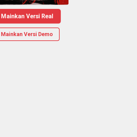
Mainkan Versi Real
Mainkan Versi Demo