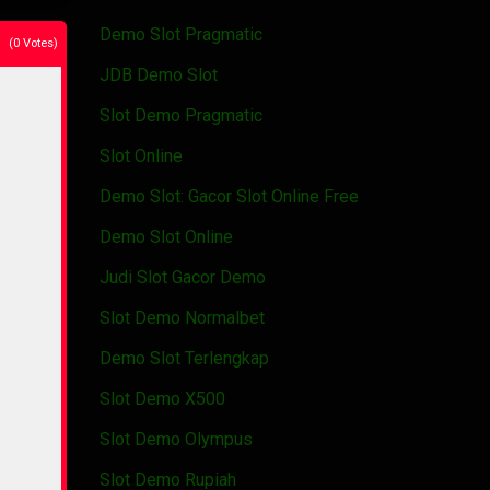
Demo Slot Pragmatic
(
0
Votes)
JDB Demo Slot
Slot Demo Pragmatic
Slot Online
Demo Slot: Gacor Slot Online Free
Demo Slot Online
Judi Slot Gacor Demo
Slot Demo Normalbet
Demo Slot Terlengkap
Slot Demo X500
Slot Demo Olympus
Slot Demo Rupiah