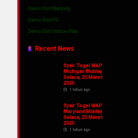
Demo Slot Mahjong
Demo Slot PG
Demo Slot Station Play
Recent News
Syair Togel WAP
Michigan Midday
Selasa, 25 Maret
2025
1 tahun ago
Syair Togel WAP
Maryland Midday
Selasa, 25 Maret
2025
1 tahun ago