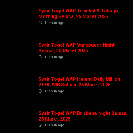
Syair Togel WAP Trinidad & Tobago
Morning Selasa, 25 Maret 2025
1 tahun ago
Syair Togel WAP Vancouver Night
Selasa, 25 Maret 2025
1 tahun ago
Syair Togel WAP Ireland Daily Million
21:00 WIB Selasa, 25 Maret 2025
1 tahun ago
Syair Togel WAP Brisbane Night Selasa,
25 Maret 2025
1 tahun ago