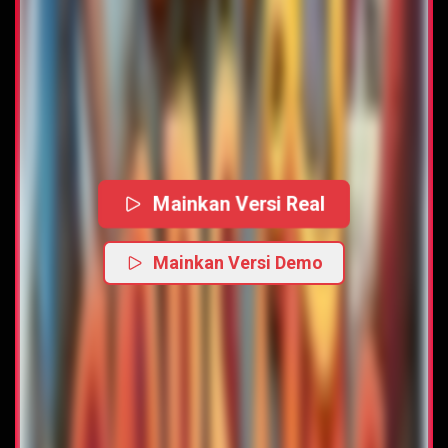
Mainkan Versi Real
Mainkan Versi Demo