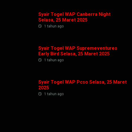
Syair Togel WAP Canberra Night
Selasa, 25 Maret 2025
1 tahun ago
Syair Togel WAP Supremeventures
Early Bird Selasa, 25 Maret 2025
1 tahun ago
Syair Togel WAP Pcso Selasa, 25 Maret
2025
1 tahun ago
Syair Togel WAP Busan Night Selasa, 25
Maret 2025
1 tahun ago