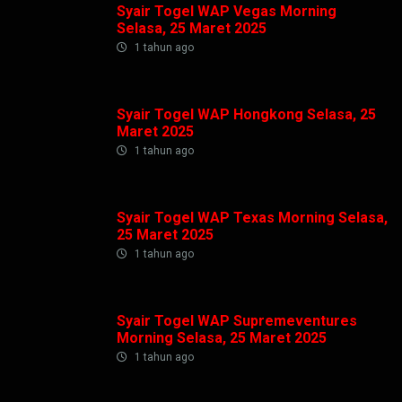
Syair Togel WAP Vegas Morning
Selasa, 25 Maret 2025
1 tahun ago
Syair Togel WAP Hongkong Selasa, 25
Maret 2025
1 tahun ago
Syair Togel WAP Texas Morning Selasa,
25 Maret 2025
1 tahun ago
Syair Togel WAP Supremeventures
Morning Selasa, 25 Maret 2025
1 tahun ago