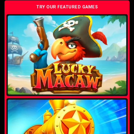
TRY OUR FEATURED GAMES