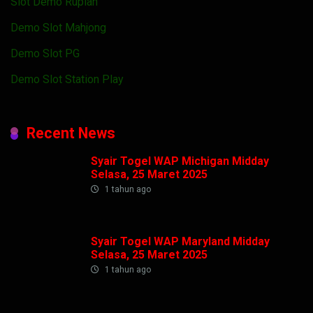
Slot Demo Rupiah
Demo Slot Mahjong
Demo Slot PG
Demo Slot Station Play
Recent News
Syair Togel WAP Michigan Midday
Selasa, 25 Maret 2025
1 tahun ago
Syair Togel WAP Maryland Midday
Selasa, 25 Maret 2025
1 tahun ago