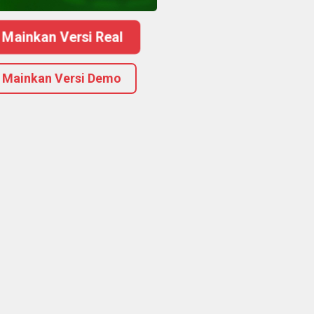
Mainkan Versi Real
Mainkan Versi Demo