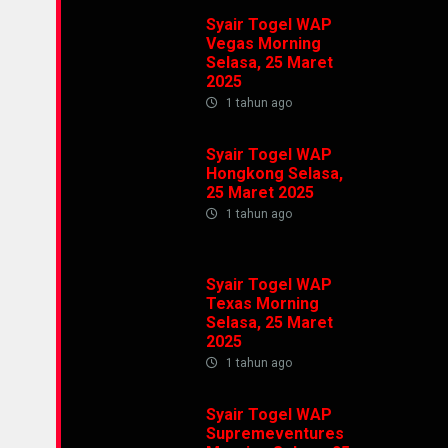
Syair Togel WAP
Vegas Morning
Selasa, 25 Maret
2025
1 tahun ago
Syair Togel WAP
Hongkong Selasa,
25 Maret 2025
1 tahun ago
Syair Togel WAP
Texas Morning
Selasa, 25 Maret
2025
1 tahun ago
Syair Togel WAP
Supremeventures