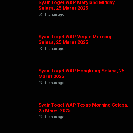
Syair Togel WAP Maryland Midday
Selasa, 25 Maret 2025
1 tahun ago
Syair Togel WAP Vegas Morning
Selasa, 25 Maret 2025
1 tahun ago
Syair Togel WAP Hongkong Selasa, 25
Maret 2025
1 tahun ago
Syair Togel WAP Texas Morning Selasa,
25 Maret 2025
1 tahun ago