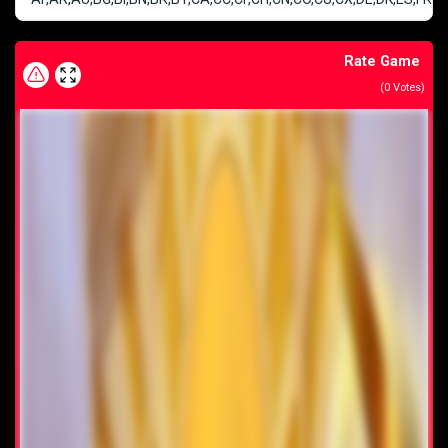
Rate Game
(
0
Votes)