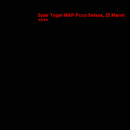
Syair Togel WAP Pcso Selasa, 25 Maret
2025
1 tahun ago
Syair Togel WAP Busan Night Selasa, 25
Maret 2025
1 tahun ago
Syair Togel WAP Colombus Selasa, 25
Maret 2025
1 tahun ago
Syair Togel WAP Chengdu Day Selasa,
25 Maret 2025
1 tahun ago