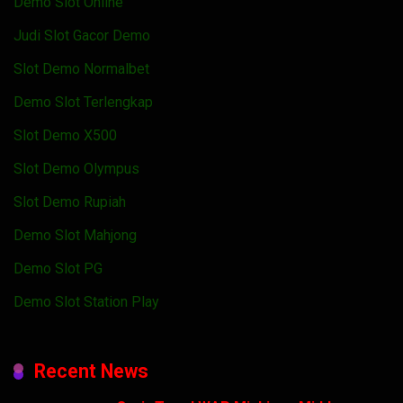
Demo Slot Online
Judi Slot Gacor Demo
Slot Demo Normalbet
Demo Slot Terlengkap
Slot Demo X500
Slot Demo Olympus
Slot Demo Rupiah
Demo Slot Mahjong
Demo Slot PG
Demo Slot Station Play
Recent News