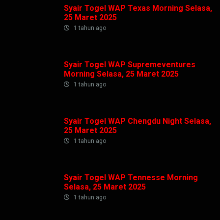
Syair Togel WAP Texas Morning Selasa,
25 Maret 2025
1 tahun ago
Syair Togel WAP Supremeventures
Morning Selasa, 25 Maret 2025
1 tahun ago
Syair Togel WAP Chengdu Night Selasa,
25 Maret 2025
1 tahun ago
Syair Togel WAP Tennesse Morning
Selasa, 25 Maret 2025
1 tahun ago