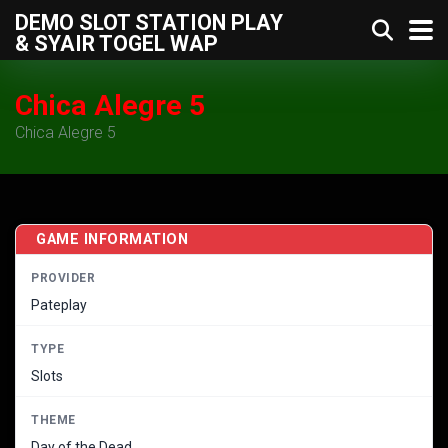
DEMO SLOT STATION PLAY
& SYAIR TOGEL WAP
Chica Alegre 5
Chica Alegre 5
GAME INFORMATION
PROVIDER
Pateplay
TYPE
Slots
THEME
Day of the Dead