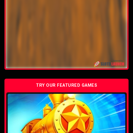
TRY OUR FEATURED GAMES