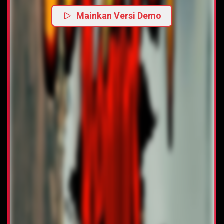
Mainkan Versi Demo