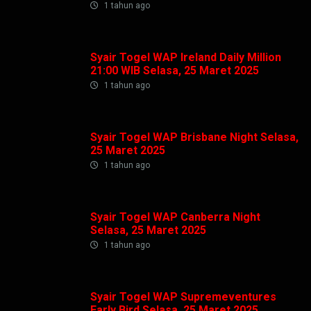
1 tahun ago
Syair Togel WAP Ireland Daily Million
21:00 WIB Selasa, 25 Maret 2025
1 tahun ago
Syair Togel WAP Brisbane Night Selasa,
25 Maret 2025
1 tahun ago
Syair Togel WAP Canberra Night
Selasa, 25 Maret 2025
1 tahun ago
Syair Togel WAP Supremeventures
Early Bird Selasa, 25 Maret 2025