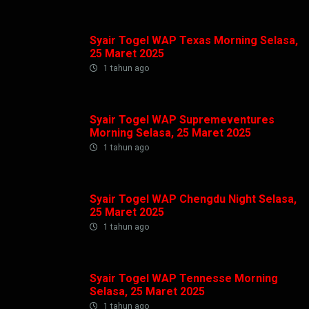
Syair Togel WAP Texas Morning Selasa,
25 Maret 2025
1 tahun ago
Syair Togel WAP Supremeventures
Morning Selasa, 25 Maret 2025
1 tahun ago
Syair Togel WAP Chengdu Night Selasa,
25 Maret 2025
1 tahun ago
Syair Togel WAP Tennesse Morning
Selasa, 25 Maret 2025
1 tahun ago