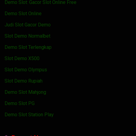
Demo Slot: Gacor Slot Online Free
Demo Slot Online
Judi Slot Gacor Demo
Slot Demo Normalbet
Demo Slot Terlengkap
Slot Demo X500
Slot Demo Olympus
Slot Demo Rupiah
Demo Slot Mahjong
Demo Slot PG
Demo Slot Station Play