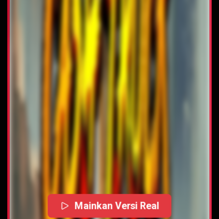
Mainkan Versi Real