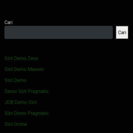
Cari
Cari
Slot Demo Zeus
Slot Demo Maxwin
Slot Demo
Demo Slot Pragmatic
JDB Demo Slot
Slot Demo Pragmatic
Slot Online