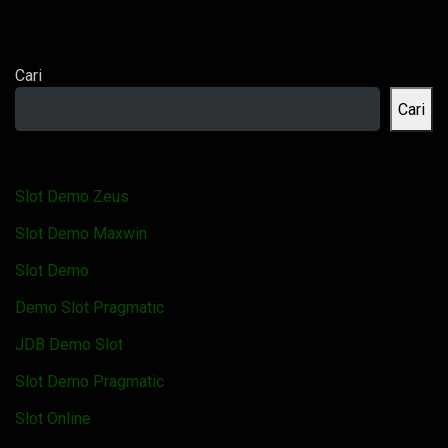
Cari
Cari
Slot Demo Zeus
Slot Demo Maxwin
Slot Demo
Demo Slot Pragmatic
JDB Demo Slot
Slot Demo Pragmatic
Slot Online