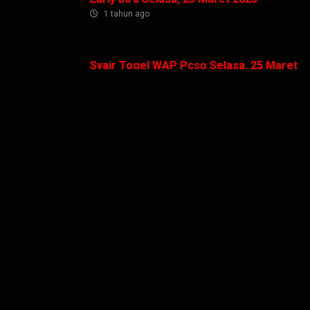
1 tahun ago
Syair Togel WAP Pcso Selasa, 25 Maret
2025
1 tahun ago
Syair Togel WAP Busan Night Selasa, 25
Maret 2025
1 tahun ago
Syair Togel WAP Colombus Selasa, 25
Maret 2025
1 tahun ago
Syair Togel WAP Chengdu Day Selasa,