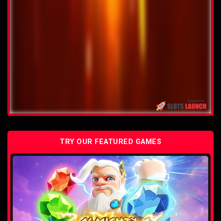
TRY OUR FEATURED GAMES