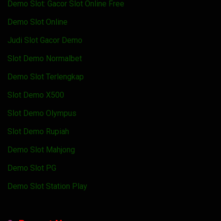
Demo Slot: Gacor Slot Online Free
Demo Slot Online
Judi Slot Gacor Demo
Slot Demo Normalbet
Demo Slot Terlengkap
Slot Demo X500
Slot Demo Olympus
Slot Demo Rupiah
Demo Slot Mahjong
Demo Slot PG
Demo Slot Station Play