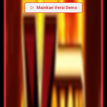
Mainkan Versi Demo