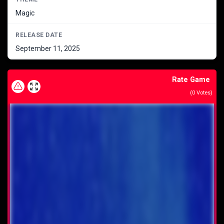
Magic
RELEASE DATE
September 11, 2025
Rate Game
(
0
Votes)