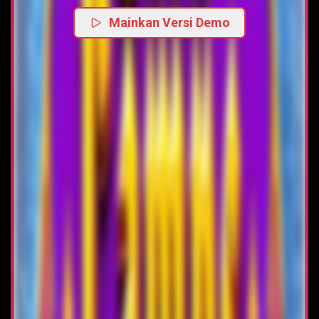
Mainkan Versi Demo