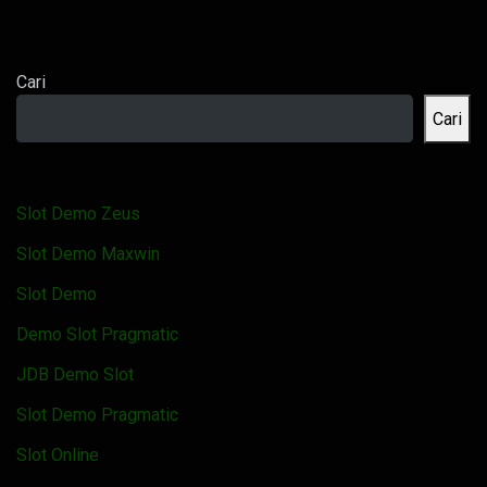
Cari
Cari
Slot Demo Zeus
Slot Demo Maxwin
Slot Demo
Demo Slot Pragmatic
JDB Demo Slot
Slot Demo Pragmatic
Slot Online