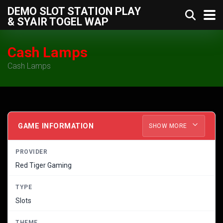
DEMO SLOT STATION PLAY
& SYAIR TOGEL WAP
Cash Lamps
Cash Lamps
GAME INFORMATION
SHOW MORE
PROVIDER
Red Tiger Gaming
TYPE
Slots
THEME