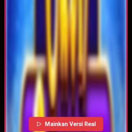
Mainkan Versi Real