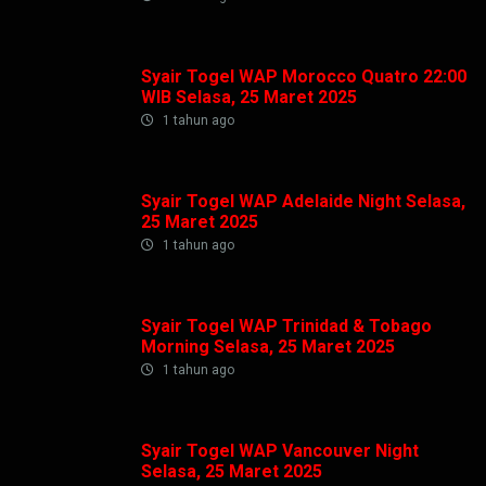
Syair Togel WAP Morocco Quatro 22:00
WIB Selasa, 25 Maret 2025
1 tahun ago
Syair Togel WAP Adelaide Night Selasa,
25 Maret 2025
1 tahun ago
Syair Togel WAP Trinidad & Tobago
Morning Selasa, 25 Maret 2025
1 tahun ago
Syair Togel WAP Vancouver Night
Selasa, 25 Maret 2025