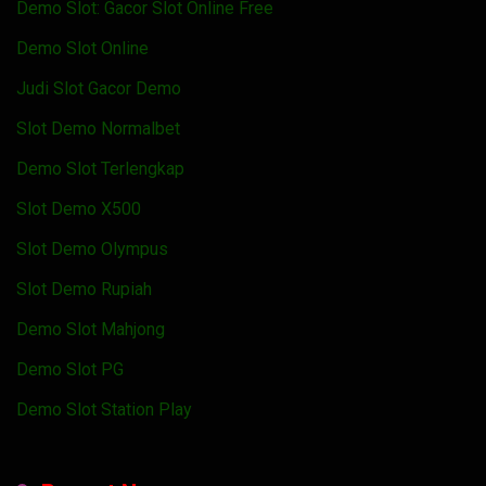
Demo Slot: Gacor Slot Online Free
Demo Slot Online
Judi Slot Gacor Demo
Slot Demo Normalbet
Demo Slot Terlengkap
Slot Demo X500
Slot Demo Olympus
Slot Demo Rupiah
Demo Slot Mahjong
Demo Slot PG
Demo Slot Station Play