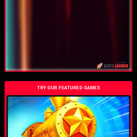
TRY OUR FEATURED GAMES