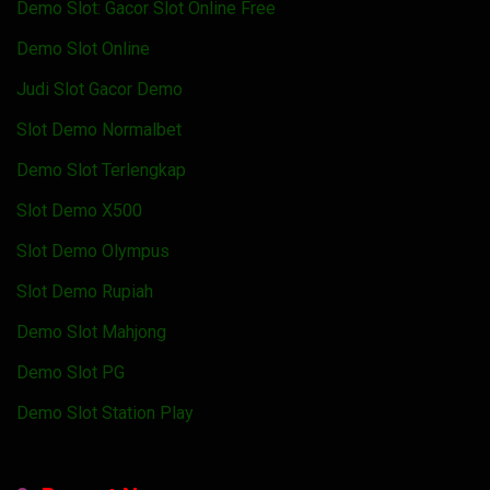
Demo Slot: Gacor Slot Online Free
Demo Slot Online
Judi Slot Gacor Demo
Slot Demo Normalbet
Demo Slot Terlengkap
Slot Demo X500
Slot Demo Olympus
Slot Demo Rupiah
Demo Slot Mahjong
Demo Slot PG
Demo Slot Station Play