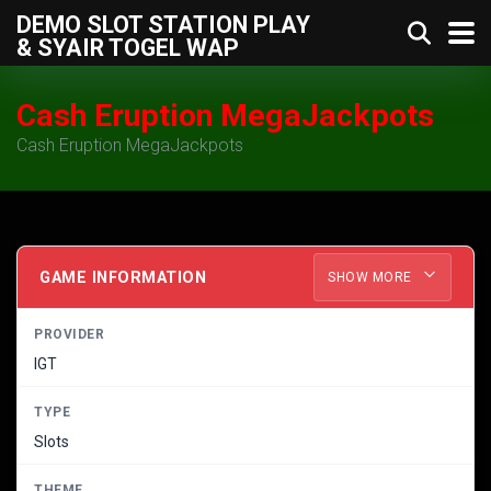
DEMO SLOT STATION PLAY
& SYAIR TOGEL WAP
Cash Eruption MegaJackpots
Cash Eruption MegaJackpots
GAME INFORMATION
SHOW MORE
PROVIDER
IGT
TYPE
Slots
THEME