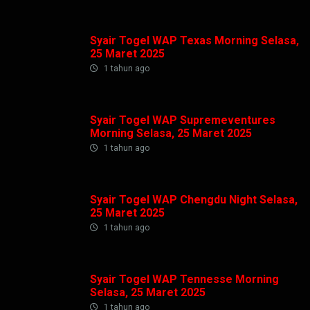
Syair Togel WAP Texas Morning Selasa,
25 Maret 2025
1 tahun ago
Syair Togel WAP Supremeventures
Morning Selasa, 25 Maret 2025
1 tahun ago
Syair Togel WAP Chengdu Night Selasa,
25 Maret 2025
1 tahun ago
Syair Togel WAP Tennesse Morning
Selasa, 25 Maret 2025
1 tahun ago