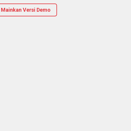
Mainkan Versi Demo