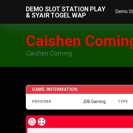
DEMO SLOT STATION PLAY
Demo Slo
& SYAIR TOGEL WAP
Caishen Comin
Caishen Coming
GAME INFORMATION
JDB Gaming
PROVIDER
TYPE