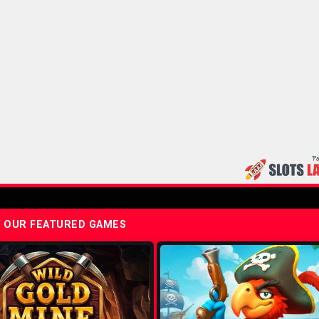
 OUR FEATURED GAMES