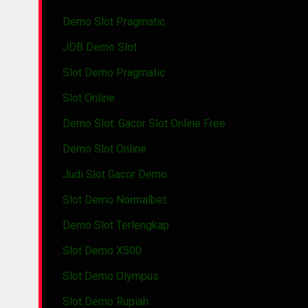
Demo Slot Pragmatic
JDB Demo Slot
Slot Demo Pragmatic
Slot Online
Demo Slot: Gacor Slot Online Free
Demo Slot Online
Judi Slot Gacor Demo
Slot Demo Normalbet
Demo Slot Terlengkap
Slot Demo X500
Slot Demo Olympus
Slot Demo Rupiah