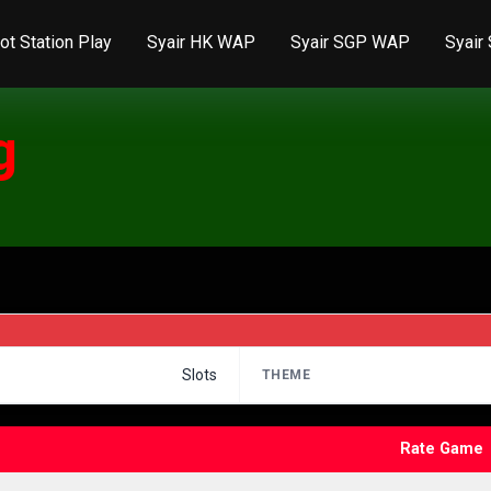
t Station Play
Syair HK WAP
Syair SGP WAP
Syair
g
Slots
THEME
Rate Game