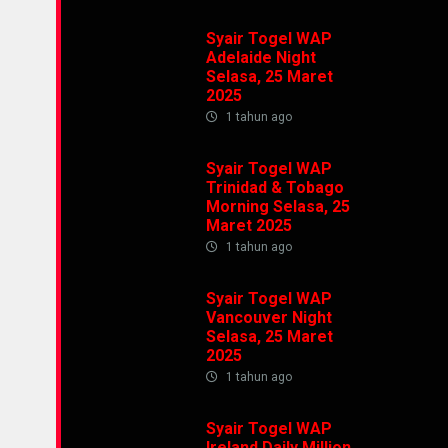
Syair Togel WAP
Adelaide Night
Selasa, 25 Maret
2025
1 tahun ago
Syair Togel WAP
Trinidad & Tobago
Morning Selasa, 25
Maret 2025
1 tahun ago
Syair Togel WAP
Vancouver Night
Selasa, 25 Maret
2025
1 tahun ago
Syair Togel WAP
Ireland Daily Million