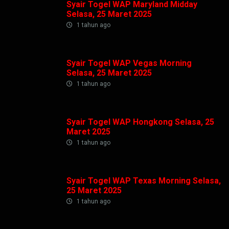
Syair Togel WAP Maryland Midday
Selasa, 25 Maret 2025
1 tahun ago
Syair Togel WAP Vegas Morning
Selasa, 25 Maret 2025
1 tahun ago
Syair Togel WAP Hongkong Selasa, 25
Maret 2025
1 tahun ago
Syair Togel WAP Texas Morning Selasa,
25 Maret 2025
1 tahun ago