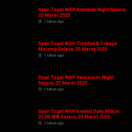
Syair Togel WAP Adelaide Night Selasa,
25 Maret 2025
1 tahun ago
Syair Togel WAP Trinidad & Tobago
Morning Selasa, 25 Maret 2025
1 tahun ago
Syair Togel WAP Vancouver Night
Selasa, 25 Maret 2025
1 tahun ago
Syair Togel WAP Ireland Daily Million
21:00 WIB Selasa, 25 Maret 2025
1 tahun ago