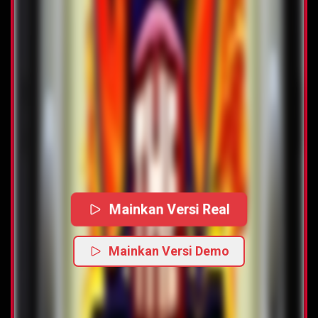
Mainkan Versi Real
Mainkan Versi Demo