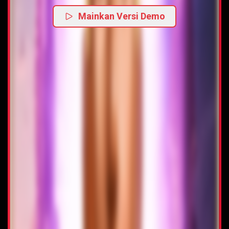
Mainkan Versi Demo