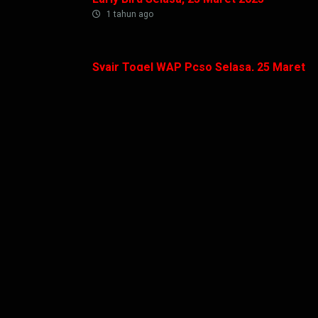
1 tahun ago
Syair Togel WAP Pcso Selasa, 25 Maret
2025
1 tahun ago
Syair Togel WAP Busan Night Selasa, 25
Maret 2025
1 tahun ago
Syair Togel WAP Colombus Selasa, 25
Maret 2025
1 tahun ago
Syair Togel WAP Chengdu Day Selasa,