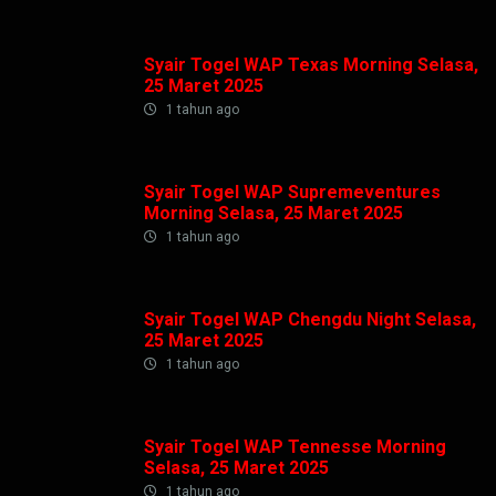
Syair Togel WAP Texas Morning Selasa,
25 Maret 2025
1 tahun ago
Syair Togel WAP Supremeventures
Morning Selasa, 25 Maret 2025
1 tahun ago
Syair Togel WAP Chengdu Night Selasa,
25 Maret 2025
1 tahun ago
Syair Togel WAP Tennesse Morning
Selasa, 25 Maret 2025
1 tahun ago