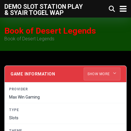
DEMO SLOT STATION PLAY
& SYAIR TOGEL WAP
Book of Desert Legends
Book of Desert Legends
GAME INFORMATION
SHOW MORE
PROVIDER
Max Win Gaming
TYPE
Slots
THEME