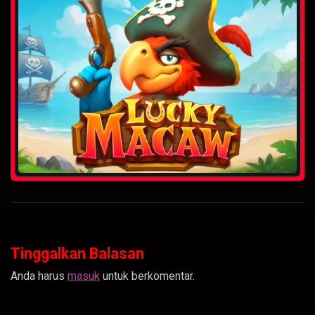
Tinggalkan Balasan
Anda harus
masuk
untuk berkomentar.