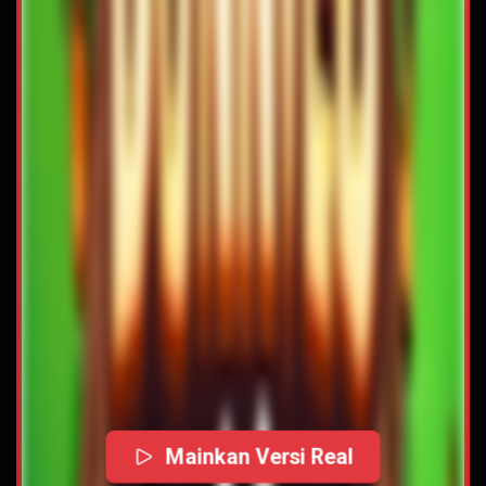
Mainkan Versi Real