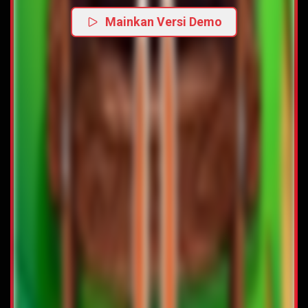
Mainkan Versi Demo