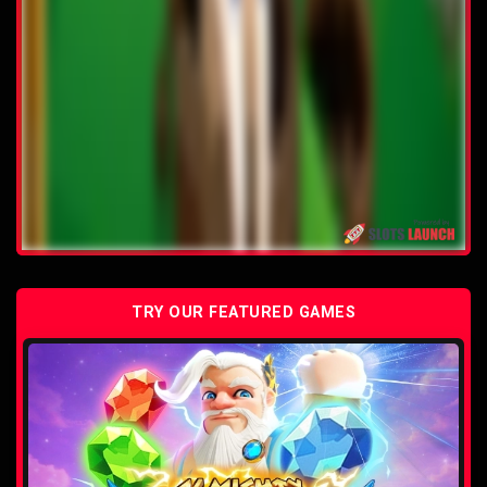
TRY OUR FEATURED GAMES