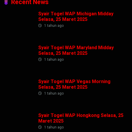
Recent News
Syair Togel WAP Michigan Midday
Selasa, 25 Maret 2025
1 tahun ago
Syair Togel WAP Maryland Midday
Selasa, 25 Maret 2025
1 tahun ago
Syair Togel WAP Vegas Morning
Selasa, 25 Maret 2025
1 tahun ago
Syair Togel WAP Hongkong Selasa, 25
Maret 2025
1 tahun ago