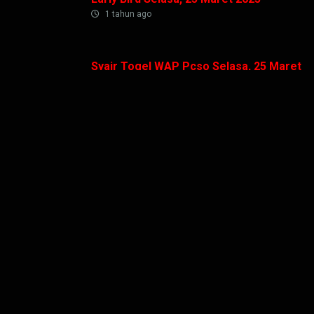
1 tahun ago
Syair Togel WAP Pcso Selasa, 25 Maret
2025
1 tahun ago
Syair Togel WAP Busan Night Selasa, 25
Maret 2025
1 tahun ago
Syair Togel WAP Colombus Selasa, 25
Maret 2025
1 tahun ago
Syair Togel WAP Chengdu Day Selasa,