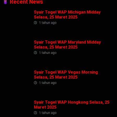
Recent News
Syair Togel WAP Michigan Midday
Selasa, 25 Maret 2025
1 tahun ago
Syair Togel WAP Maryland Midday
Selasa, 25 Maret 2025
1 tahun ago
Syair Togel WAP Vegas Morning
Selasa, 25 Maret 2025
1 tahun ago
Syair Togel WAP Hongkong Selasa, 25
Maret 2025
1 tahun ago