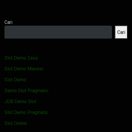
Cari
Cari
Slot Demo Zeus
Slot Demo Maxwin
Slot Demo
Demo Slot Pragmatic
JDB Demo Slot
Slot Demo Pragmatic
Slot Online