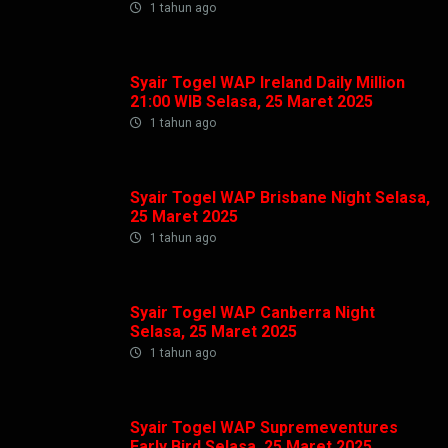
1 tahun ago
Syair Togel WAP Ireland Daily Million
21:00 WIB Selasa, 25 Maret 2025
1 tahun ago
Syair Togel WAP Brisbane Night Selasa,
25 Maret 2025
1 tahun ago
Syair Togel WAP Canberra Night
Selasa, 25 Maret 2025
1 tahun ago
Syair Togel WAP Supremeventures
Early Bird Selasa, 25 Maret 2025