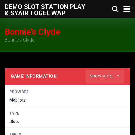
DEMO SLOT STATION PLAY
& SYAIR TOGEL WAP
Bonnie’s Clyde
Bonnie’s Clyde
GAME INFORMATION
SHOW MORE
PROVIDER
Mobilots
TYPE
Slots
REELS