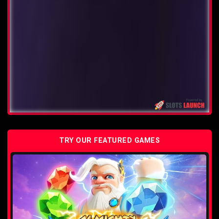
TRY OUR FEATURED GAMES