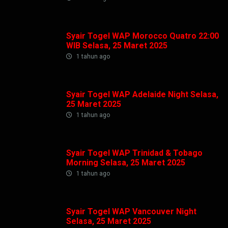
Syair Togel WAP Morocco Quatro 22:00
WIB Selasa, 25 Maret 2025
1 tahun ago
Syair Togel WAP Adelaide Night Selasa,
25 Maret 2025
1 tahun ago
Syair Togel WAP Trinidad & Tobago
Morning Selasa, 25 Maret 2025
1 tahun ago
Syair Togel WAP Vancouver Night
Selasa, 25 Maret 2025