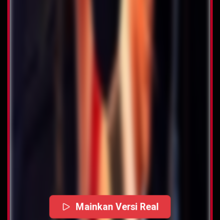
Mainkan Versi Real