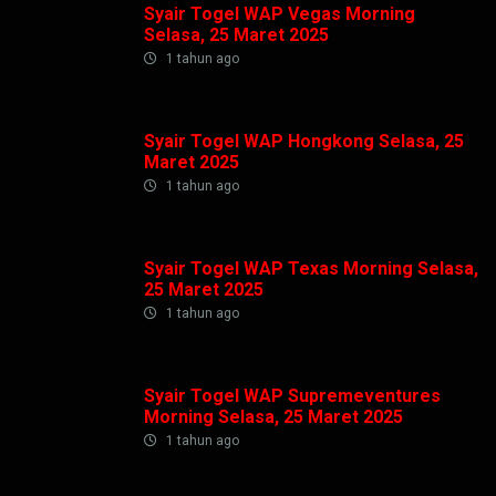
Syair Togel WAP Vegas Morning
Selasa, 25 Maret 2025
1 tahun ago
Syair Togel WAP Hongkong Selasa, 25
Maret 2025
1 tahun ago
Syair Togel WAP Texas Morning Selasa,
25 Maret 2025
1 tahun ago
Syair Togel WAP Supremeventures
Morning Selasa, 25 Maret 2025
1 tahun ago