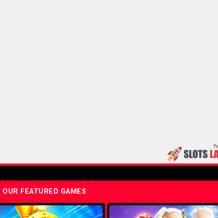
 OUR FEATURED GAMES