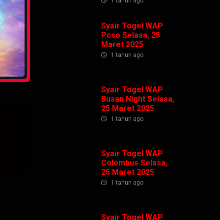
1 tahun ago
Syair Togel WAP
Pcso Selasa, 25
Maret 2025
1 tahun ago
Syair Togel WAP
Busan Night Selasa,
25 Maret 2025
1 tahun ago
Syair Togel WAP
Colombus Selasa,
25 Maret 2025
1 tahun ago
Syair Togel WAP