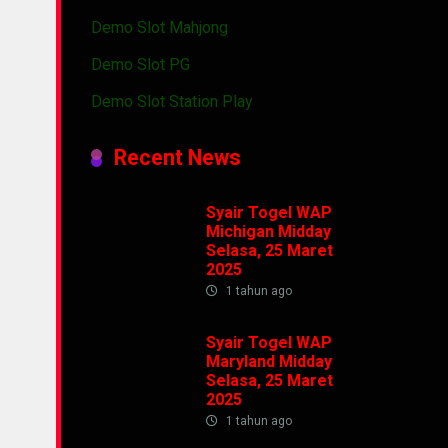
Demo Slot Mahjong
Demo Slot PG
Demo Slot Station Play
Recent News
Syair Togel WAP
Michigan Midday
Selasa, 25 Maret
2025
1 tahun ago
Syair Togel WAP
Maryland Midday
Selasa, 25 Maret
2025
1 tahun ago