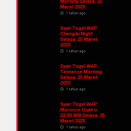
Morning Selasa, 25
Maret 2025
1 tahun ago
Syair Togel WAP
Chengdu Night
Selasa, 25 Maret
2025
1 tahun ago
Syair Togel WAP
Tennesse Morning
Selasa, 25 Maret
2025
1 tahun ago
Syair Togel WAP
Morocco Quatro
22:00 WIB Selasa, 25
Maret 2025
1 tahun ago