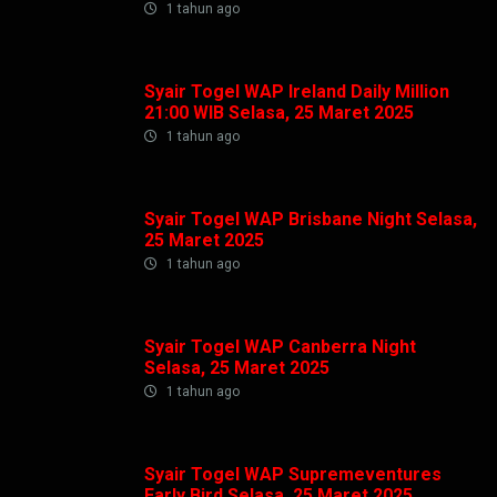
1 tahun ago
Syair Togel WAP Ireland Daily Million
21:00 WIB Selasa, 25 Maret 2025
1 tahun ago
Syair Togel WAP Brisbane Night Selasa,
25 Maret 2025
1 tahun ago
Syair Togel WAP Canberra Night
Selasa, 25 Maret 2025
1 tahun ago
Syair Togel WAP Supremeventures
Early Bird Selasa, 25 Maret 2025