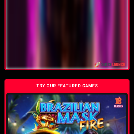
TRY OUR FEATURED GAMES