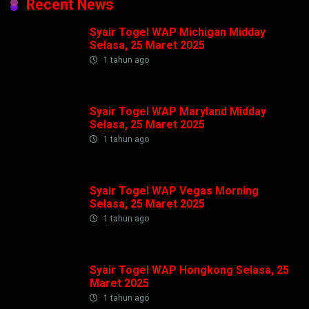
Recent News
Syair Togel WAP Michigan Midday
Selasa, 25 Maret 2025
1 tahun ago
Syair Togel WAP Maryland Midday
Selasa, 25 Maret 2025
1 tahun ago
Syair Togel WAP Vegas Morning
Selasa, 25 Maret 2025
1 tahun ago
Syair Togel WAP Hongkong Selasa, 25
Maret 2025
1 tahun ago