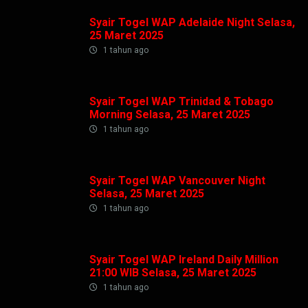
Syair Togel WAP Adelaide Night Selasa,
25 Maret 2025
1 tahun ago
Syair Togel WAP Trinidad & Tobago
Morning Selasa, 25 Maret 2025
1 tahun ago
Syair Togel WAP Vancouver Night
Selasa, 25 Maret 2025
1 tahun ago
Syair Togel WAP Ireland Daily Million
21:00 WIB Selasa, 25 Maret 2025
1 tahun ago