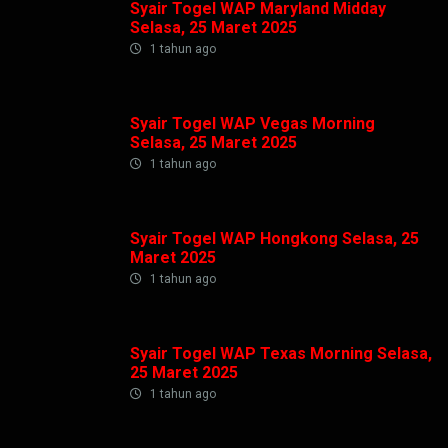
Syair Togel WAP Maryland Midday
Selasa, 25 Maret 2025
1 tahun ago
Syair Togel WAP Vegas Morning
Selasa, 25 Maret 2025
1 tahun ago
Syair Togel WAP Hongkong Selasa, 25
Maret 2025
1 tahun ago
Syair Togel WAP Texas Morning Selasa,
25 Maret 2025
1 tahun ago