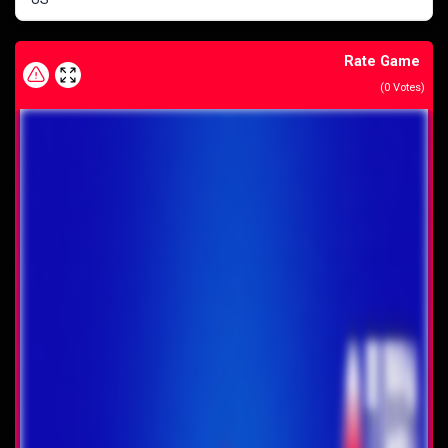
Rate Game
(
0
Votes)