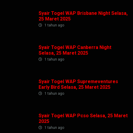
Syair Togel WAP Brisbane Night Selasa,
25 Maret 2025
1 tahun ago
Syair Togel WAP Canberra Night
Selasa, 25 Maret 2025
1 tahun ago
Syair Togel WAP Supremeventures
Early Bird Selasa, 25 Maret 2025
1 tahun ago
Syair Togel WAP Pcso Selasa, 25 Maret
2025
1 tahun ago