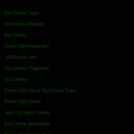
Slot Demo Zeus
Slot Demo Maxwin
Slot Demo
Demo Slot Pragmatic
JDB Demo Slot
Slot Demo Pragmatic
Slot Online
Demo Slot: Gacor Slot Online Free
Demo Slot Online
Judi Slot Gacor Demo
Slot Demo Normalbet